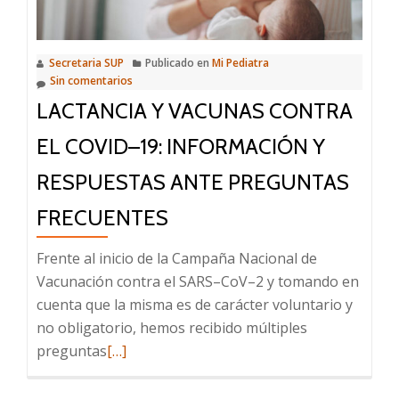
cuando
te
Secretaria SUP
Publicado en
Mi Pediatra
toque,
Sin comentarios
¡vacunate!
LACTANCIA Y VACUNAS CONTRA
EL COVID–19: INFORMACIÓN Y
RESPUESTAS ANTE PREGUNTAS
FRECUENTES
Frente al inicio de la Campaña Nacional de
Vacunación contra el SARS–CoV–2 y tomando en
cuenta que la misma es de carácter voluntario y
no obligatorio, hemos recibido múltiples
Leer
preguntas
[…]
más
sobre