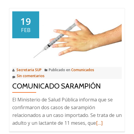
sobre
Vacuna
Antigripal
19
2020
FEB
Secretaria SUP
Publicado en
Comunicados
Sin comentarios
COMUNICADO SARAMPIÓN
El Ministerio de Salud Pública informa que se
confirmaron dos casos de sarampión
relacionados a un caso importado. Se trata de un
Leer
adulto y un lactante de 11 meses, que
[…]
más