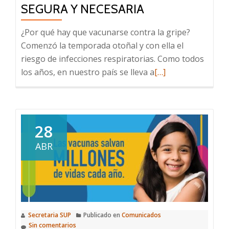
SEGURA Y NECESARIA
¿Por qué hay que vacunarse contra la gripe?
Comenzó la temporada otoñal y con ella el
riesgo de infecciones respiratorias. Como todos
Leer
los años, en nuestro país se lleva a
[…]
más
sobre
Vacuna
antigripal
28
2023:
ABR
preguntas
y
respuestas
clave
sobre
Secretaria SUP
Publicado en
Comunicados
una
Sin comentarios