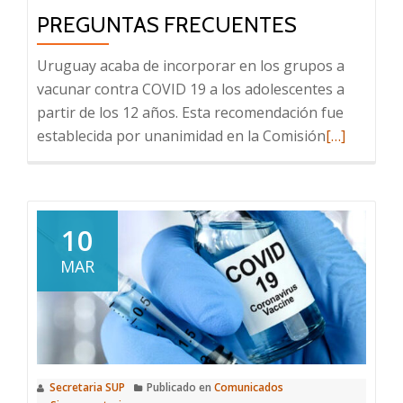
PREGUNTAS FRECUENTES
Uruguay acaba de incorporar en los grupos a
vacunar contra COVID 19 a los adolescentes a
partir de los 12 años. Esta recomendación fue
Leer
establecida por unanimidad en la Comisión
[…]
más
sobre
Vacunación
COVID
10
en
MAR
adolescente
informació
clave
y
respuestas
Secretaria SUP
Publicado en
Comunicados
a