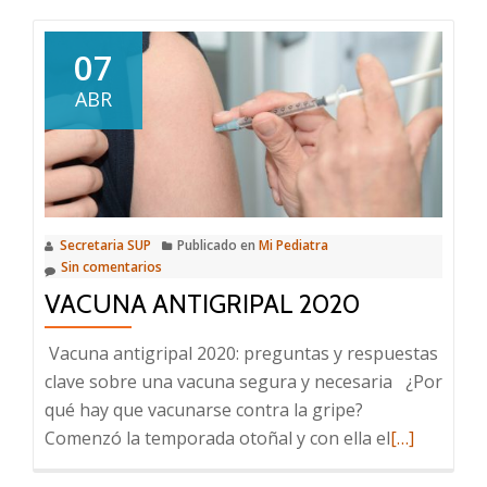
Lactancia
y
07
vacunas
ABR
contra
el
Covid–
19:
información
Secretaria SUP
Publicado en
Mi Pediatra
y
Sin comentarios
respuestas
VACUNA ANTIGRIPAL 2020
ante
preguntas
Vacuna antigripal 2020: preguntas y respuestas
frecuentes
clave sobre una vacuna segura y necesaria ¿Por
qué hay que vacunarse contra la gripe?
Leer
Comenzó la temporada otoñal y con ella el
[…]
más