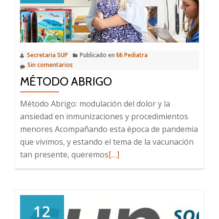
de
las
Américas
2022:
Secretaria SUP
Publicado en
Mi Pediatra
¡Date
Sin comentarios
las
MÉTODO ABRIGO
vacunas!
Método Abrigo: modulación del dolor y la
ansiedad en inmunizaciones y procedimientos
menores Acompañando esta época de pandemia
que vivimos, y estando el tema de la vacunación
Leer
tan presente, queremos
[…]
más
sobre
Método
abrigo
12