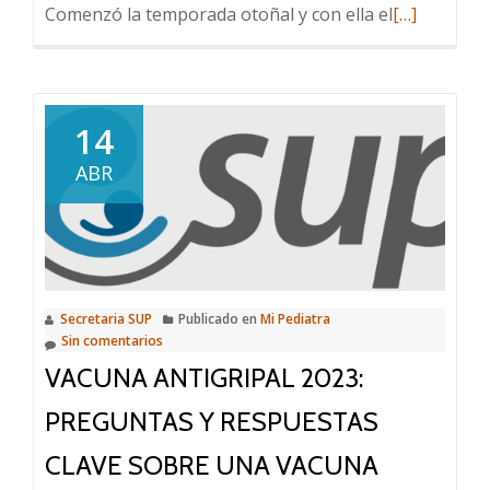
Leer
Comenzó la temporada otoñal y con ella el
[…]
más
sobre
Vacuna
antigripal
14
2024
ABR
Secretaria SUP
Publicado en
Mi Pediatra
Sin comentarios
VACUNA ANTIGRIPAL 2023:
PREGUNTAS Y RESPUESTAS
CLAVE SOBRE UNA VACUNA