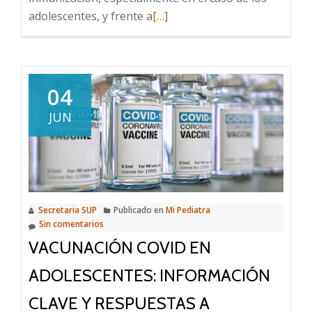
Leer
adolescentes, y frente a
[…]
más
sobre
Sobre
los
04
efectos
JUN
adversos
supuestamente
atribuibles
a
la
Secretaria SUP
Publicado en
Mi Pediatra
inmunización
Sin comentarios
en
VACUNACIÓN COVID EN
adolescentes
ADOLESCENTES: INFORMACIÓN
CLAVE Y RESPUESTAS A