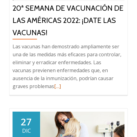
vacuna
20ª SEMANA DE VACUNACIÓN DE
segura
y
LAS AMÉRICAS 2022: ¡DATE LAS
necesaria
VACUNAS!
Las vacunas han demostrado ampliamente ser
una de las medidas más eficaces para controlar,
eliminar y erradicar enfermedades. Las
vacunas previenen enfermedades que, en
ausencia de la inmunización, podrían causar
Leer
graves problemas
[…]
más
sobre
20ª
Semana
27
de
DIC
Vacunación