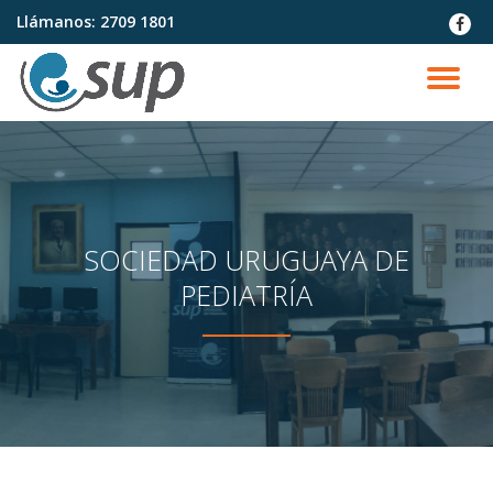
Llámanos:
2709 1801
fa-
faceb
Saltar
contenido
CA
NA
SOCIEDAD URUGUAYA DE
PEDIATRÍA