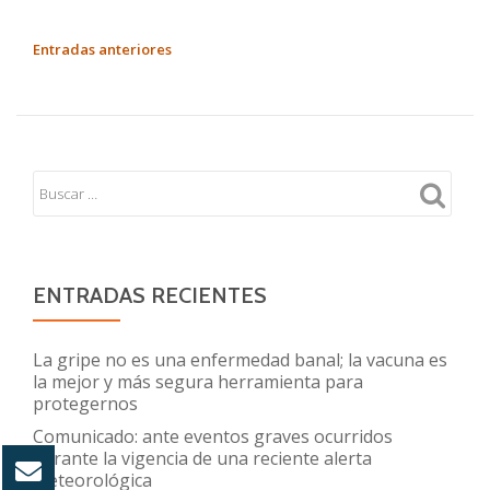
sobre
Comunicado
NAVEGACIÓN
Entradas anteriores
sarampión
DE
ENTRADAS
ENTRADAS RECIENTES
La gripe no es una enfermedad banal; la vacuna es
la mejor y más segura herramienta para
protegernos
Comunicado: ante eventos graves ocurridos
durante la vigencia de una reciente alerta
meteorológica