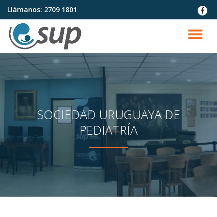
Llámanos:
2709 1801
fa-
faceb
Saltar
contenido
CA
NA
SOCIEDAD URUGUAYA DE
PEDIATRÍA