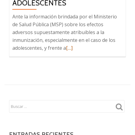
ADOLESCENTES
Ante la información brindada por el Ministerio
de Salud Pública (MSP) sobre los efectos
adversos supuestamente atribuibles a la
inmunización, especialmente en el caso de los
Leer
adolescentes, y frente a
[…]
más
sobre
Sobre
los
efectos
adversos
supuestamente
atribuibles
a
la
inmunización
ENTRADAS RECIENTES