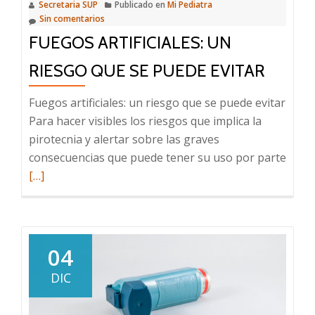
Secretaria SUP
Publicado en
Mi Pediatra
Sin comentarios
FUEGOS ARTIFICIALES: UN
RIESGO QUE SE PUEDE EVITAR
Fuegos artificiales: un riesgo que se puede evitar
Para hacer visibles los riesgos que implica la
pirotecnia y alertar sobre las graves
Leer
consecuencias que puede tener su uso por parte
más
[…]
sobr
Fueg
artifi
un
04
riesg
DIC
que
se