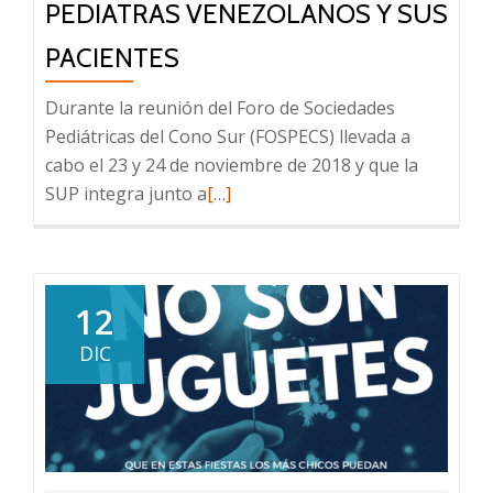
PEDIATRAS VENEZOLANOS Y SUS
PACIENTES
Durante la reunión del Foro de Sociedades
Pediátricas del Cono Sur (FOSPECS) llevada a
cabo el 23 y 24 de noviembre de 2018 y que la
Leer
SUP integra junto a
[…]
más
sobre
Solidaridad
con
12
los
DIC
Pediatras
venezolanos
y
sus
pacientes