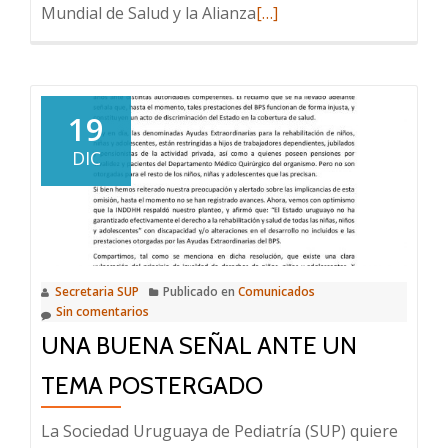
Leer
Mundial de Salud y la Alianza
[…]
más
sobre
Sepsis
19
DIC
Secretaria SUP
Publicado en
Comunicados
Sin comentarios
UNA BUENA SEÑAL ANTE UN
TEMA POSTERGADO
La Sociedad Uruguaya de Pediatría (SUP) quiere