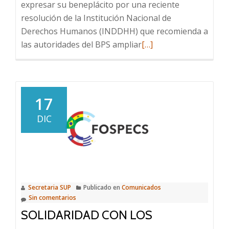
expresar su beneplácito por una reciente
resolución de la Institución Nacional de
Derechos Humanos (INDDHH) que recomienda a
Leer
las autoridades del BPS ampliar
[…]
más
sobre
Una
buena
17
señal
DIC
ante
un
tema
postergado
Secretaria SUP
Publicado en
Comunicados
Sin comentarios
SOLIDARIDAD CON LOS