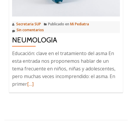
pued
evita
Secretaria SUP
Publicado en
Mi Pediatra
Sin comentarios
NEUMOLOGIA
Educación: clave en el tratamiento del asma En
esta entrada nos proponemos hablar de un
tema frecuente en niños, niñas y adolescentes,
pero muchas veces incomprendido: el asma. En
Leer
primer
[…]
más
sobre
Neumologia