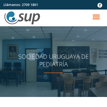
Llámanos:
2709 1801
fa-
faceb
Saltar
contenido
CA
NA
SOCIEDAD URUGUAYA DE
PEDIATRÍA