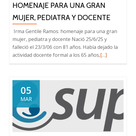
HOMENAJE PARA UNA GRAN
MUJER, PEDIATRA Y DOCENTE
Irma Gentile Ramos: homenaje para una gran
mujer, pediatra y docente Nació 25/6/25 y
falleció el 23/3/06 con 81 años. Había dejado la
Leer
actividad docente formal a los 65 años,
[…]
más
sobre
Irma
Gentile
05
Ramos:
MAR
homenaje
para
una
gran
mujer,