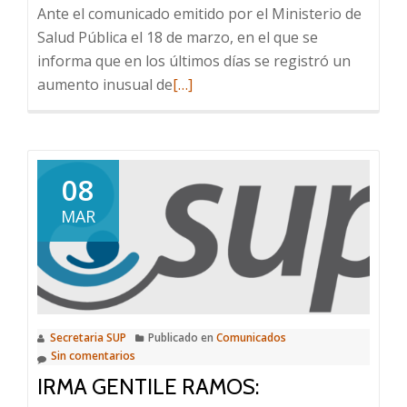
Ante el comunicado emitido por el Ministerio de
Salud Pública el 18 de marzo, en el que se
informa que en los últimos días se registró un
Leer
aumento inusual de
[…]
más
sobre
Sobre
la
08
enfermedad
MAR
meningocóccica
en
niños,
niñas
y
Secretaria SUP
Publicado en
Comunicados
adolescentes
Sin comentarios
IRMA GENTILE RAMOS: