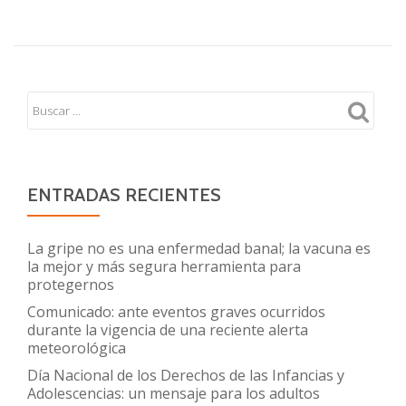
Obesidad
infantil:
comentarios
y
recomendacio
para
atender
una
enfermedad
ENTRADAS RECIENTES
demasiado
extendida
La gripe no es una enfermedad banal; la vacuna es
la mejor y más segura herramienta para
protegernos
Comunicado: ante eventos graves ocurridos
durante la vigencia de una reciente alerta
meteorológica
Día Nacional de los Derechos de las Infancias y
Adolescencias: un mensaje para los adultos