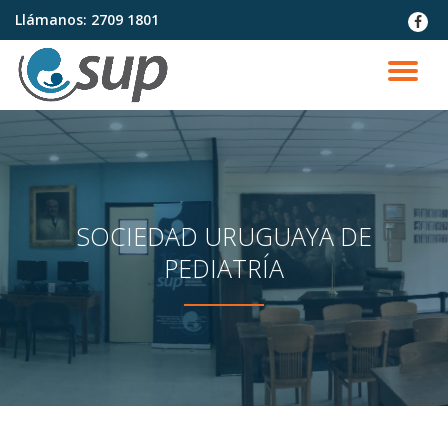
Llámanos:
2709 1801
fa-
faceb
Saltar
contenido
CA
NA
SOCIEDAD URUGUAYA DE
PEDIATRÍA