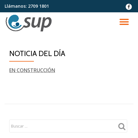
Llámanos:
2709 1801
fa-
faceb
Saltar
contenido
CA
NA
NOTICIA DEL DÍA
EN CONSTRUCCIÓN