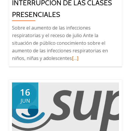
INTERRUPCIÓN DE LAS CLASES
PRESENCIALES
Sobre el aumento de las infecciones
respiratorias y el receso de julio Ante la
situación de público conocimiento sobre el
aumento de las infecciones respiratorias en
Leer
niños, niñas y adolescentes
[…]
más
sobre
COMUNICADO
SUP
16
Sobre
JUN
el
aumento
de
las