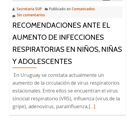
infecciones
Secretaria SUP
Publicado en
Comunicados
respiratorias
Sin comentarios
y
RECOMENDACIONES ANTE EL
la
interrupción
AUMENTO DE INFECCIONES
de
RESPIRATORIAS EN NIÑOS, NIÑAS
las
clases
Y ADOLESCENTES
presenciales
En Uruguay se constata actualmente un
aumento de la circulación de virus respiratorios
estacionales. Entre ellos se encuentran el virus
sincicial respiratorio (VRS), influenza (virus de la
Leer
gripe), adenovirus, parainfluenza,
[…]
más
sobre
Recomendaciones