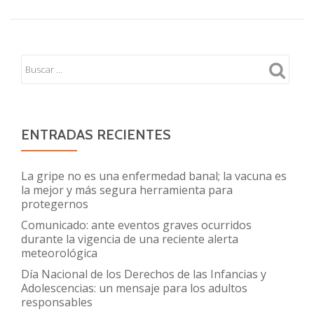
ante
el
aumento
de
infecciones
respiratorias
en
niños,
ENTRADAS RECIENTES
niñas
y
La gripe no es una enfermedad banal; la vacuna es
adolescentes
la mejor y más segura herramienta para
protegernos
Comunicado: ante eventos graves ocurridos
durante la vigencia de una reciente alerta
meteorológica
Día Nacional de los Derechos de las Infancias y
Adolescencias: un mensaje para los adultos
responsables