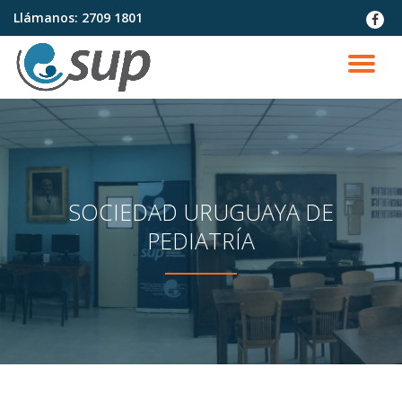
Llámanos:
2709 1801
fa-
faceb
Saltar
contenido
CA
NA
SOCIEDAD URUGUAYA DE
PEDIATRÍA