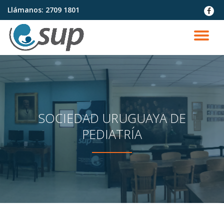
Llámanos:
2709 1801
fa-
faceb
Saltar
contenido
CA
NA
SOCIEDAD URUGUAYA DE
PEDIATRÍA