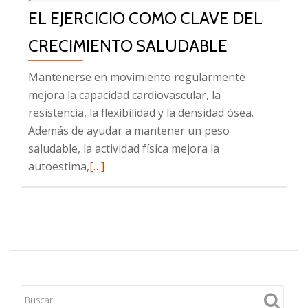
EL EJERCICIO COMO CLAVE DEL
CRECIMIENTO SALUDABLE
Mantenerse en movimiento regularmente
mejora la capacidad cardiovascular, la
resistencia, la flexibilidad y la densidad ósea.
Además de ayudar a mantener un peso
saludable, la actividad física mejora la
Leer
autoestima,
[…]
más
sobre
El
ejercicio
como
clave
del