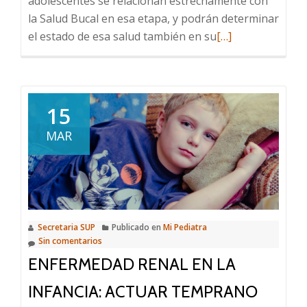
adolescentes se relacionan estrechamente con
la Salud Bucal en esa etapa, y podrán determinar
Leer
el estado de esa salud también en su
[…]
más
sobre
La
salud
15
bucal
MAR
y
los
riesgos
de
la
Secretaria SUP
Publicado en
Mi Pediatra
adolescencia
Sin comentarios
ENFERMEDAD RENAL EN LA
INFANCIA: ACTUAR TEMPRANO