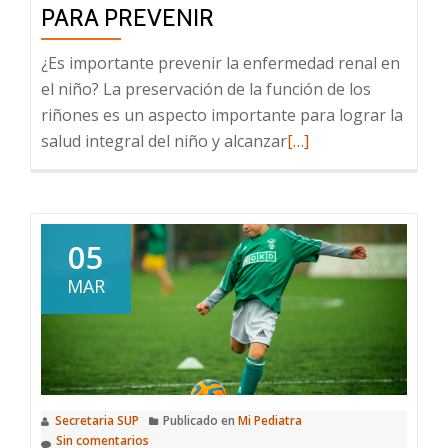
PARA PREVENIR
¿Es importante prevenir la enfermedad renal en
el niño? La preservación de la función de los
riñones es un aspecto importante para lograr la
Leer
salud integral del niño y alcanzar
[…]
más
sobre
Enfermedad
renal
05
en
MAR
la
infancia:
actuar
temprano
para
Secretaria SUP
Publicado en
Mi Pediatra
prevenir
Sin comentarios