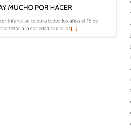
HAY MUCHO POR HACER
cer Infantil se celebra todos los años el 15 de
Leer
ncientizar a la sociedad sobre los
[…]
más
sobre
Día
del
Cáncer
Infantil:
Uruguay
logró
mejoras
sustanciales,
pero
aún
hay