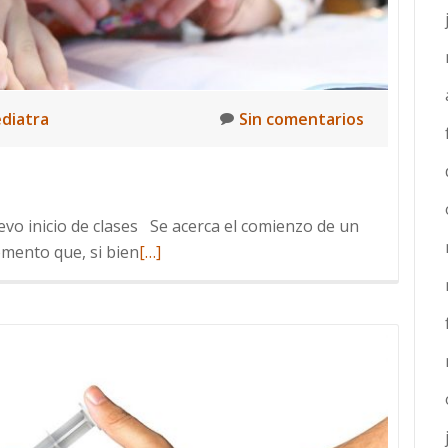
ediatra
Sin comentarios
evo inicio de clases Se acerca el comienzo de un
Leer
mento que, si bien
[…]
más
sobre
Vuelta
a
clases