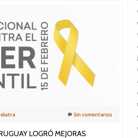
Comunicado
sarampión
ediatra
Sin comentarios
 URUGUAY LOGRÓ MEJORAS