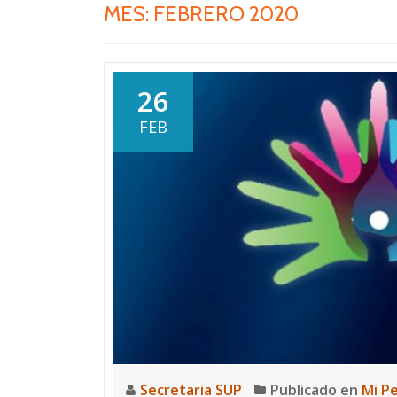
MES:
FEBRERO 2020
26
FEB
Secretaria SUP
Publicado en
Mi P