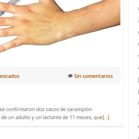
nicados
Sin comentarios
e se confirmaron dos casos de sarampión
Leer
 de un adulto y un lactante de 11 meses, que
[…]
más
sobre