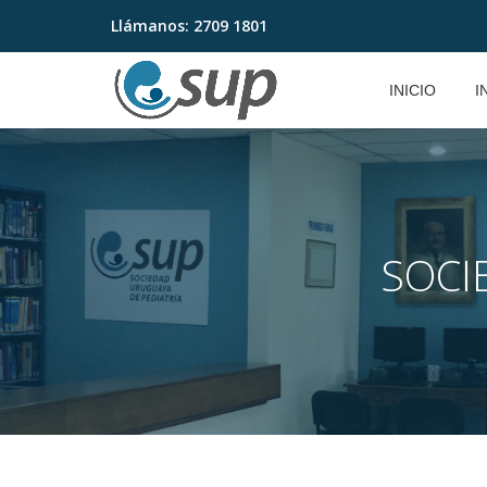
Llámanos:
2709 1801
Saltar
contenido
INICIO
I
SOCI