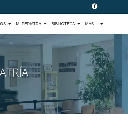
fa-
facebook
TOS
MI PEDIATRA
BIBLIOTECA
MAS…
ATRÍA