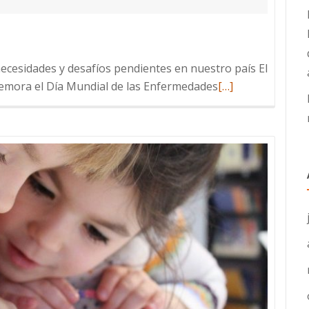
cesidades y desafíos pendientes en nuestro país El
Leer
memora el Día Mundial de las Enfermedades
[…]
más
sobre
Enfermedades
Raras