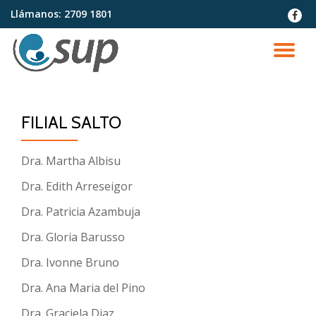
Llámanos:
2709 1801
fa-
faceb
Saltar
contenido
CA
NA
FILIAL SALTO
Dra. Martha Albisu
Dra. Edith Arreseigor
Dra. Patricia Azambuja
Dra. Gloria Barusso
Dra. Ivonne Bruno
Dra. Ana Maria del Pino
Dra. Graciela Diaz