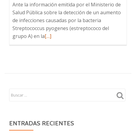
Ante la información emitida por el Ministerio de
Salud Pública sobre la detección de un aumento
de infecciones causadas por la bacteria
Streptococcus pyogenes (estreptococo del
Leer
grupo A) en la
[…]
más
sobre
Sobre
las
infecciones
por
estreptococo
en
niños,
niñas
y
ENTRADAS RECIENTES
adolescentes