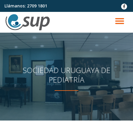
Llámanos:
2709 1801
fa-
faceb
Saltar
contenido
CA
NA
SOCIEDAD URUGUAYA DE
PEDIATRÍA