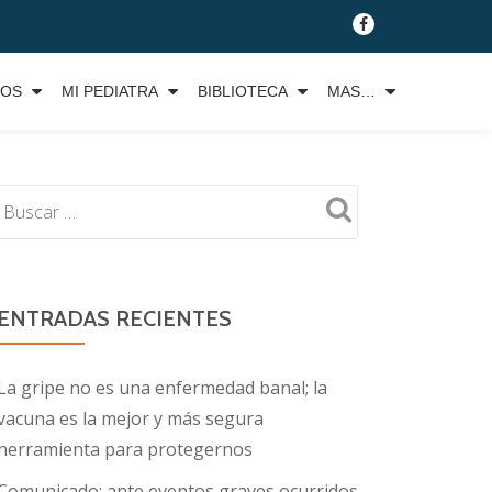
fa-
facebook
TOS
MI PEDIATRA
BIBLIOTECA
MAS…
ENTRADAS RECIENTES
La gripe no es una enfermedad banal; la
vacuna es la mejor y más segura
herramienta para protegernos
Comunicado: ante eventos graves ocurridos