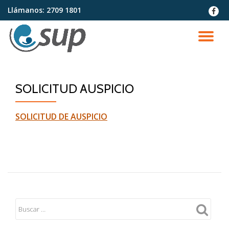
Llámanos:
2709 1801
fa-
faceb
Saltar
contenido
CA
NA
SOLICITUD AUSPICIO
SOLICITUD DE AUSPICIO