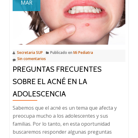
MAR
contra
el
Covid–
19:
información
y
Secretaria SUP
Publicado en
Mi Pediatra
respuestas
Sin comentarios
ante
PREGUNTAS FRECUENTES
preguntas
frecuentes
SOBRE EL ACNÉ EN LA
ADOLESCENCIA
Sabemos que el acné es un tema que afecta y
preocupa mucho a los adolescentes y sus
familias. Por lo tanto, en esta oportunidad
buscaremos responder algunas preguntas