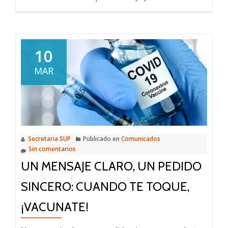
la
más
población
sobre
de
Motivos
18
y
10
años
consejos
en
MAR
para
adelante
mantenernos
activos
físicamente
Secretaria SUP
Publicado en
Comunicados
Sin comentarios
UN MENSAJE CLARO, UN PEDIDO
SINCERO: CUANDO TE TOQUE,
¡VACUNATE!