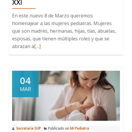
XXI
En este nuevo 8 de Marzo queremos
homenajear a las mujeres pediatras. Mujeres
que son madres, hermanas, hijas, tías, abuelas,
esposas, que tienen múltiples roles y que se
Leer
abrazan a
[…]
más
sobre
La
mujer
04
pediatra
MAR
del
siglo
XXI
Secretaria SUP
Publicado en
Mi Pediatra