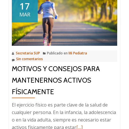
la
17
opinión
MAR
pública:
la
campaña
actual
de
Secretaria SUP
Publicado en
Mi Pediatra
vacunación
Sin comentarios
contra
MOTIVOS Y CONSEJOS PARA
Covid-
19
MANTENERNOS ACTIVOS
en
FÍSICAMENTE
nuestro
país
El ejercicio físico es parte clave de la salud de
está
cualquier persona. En la infancia, la adolescencia
destinada
o en la vida adulta, siempre es necesario estar
a
Leer
activos físicamente para estar
[…]