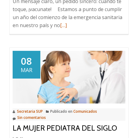
Un mensaje claro, un pedido sincero: cuando te
toque, ¡vacunate! Estamos a punto de cumplir
un año del comienzo de la emergencia sanitaria
Leer
en nuestro país y no
[…]
más
sobre
Un
mensaje
08
claro,
MAR
un
pedido
sincero:
cuando
te
Secretaria SUP
Publicado en
Comunicados
toque,
Sin comentarios
¡vacunate!
LA MUJER PEDIATRA DEL SIGLO