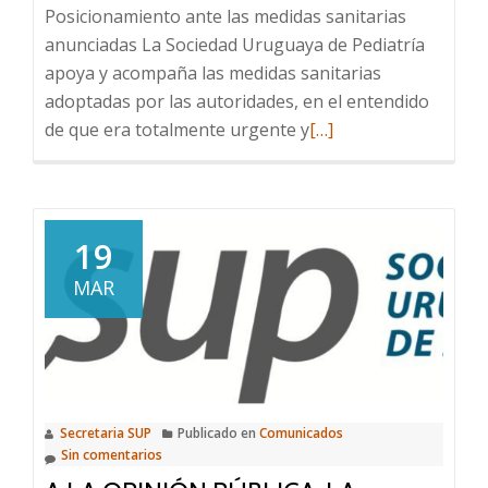
Posicionamiento ante las medidas sanitarias
anunciadas La Sociedad Uruguaya de Pediatría
apoya y acompaña las medidas sanitarias
adoptadas por las autoridades, en el entendido
Leer
de que era totalmente urgente y
[…]
más
sobre
Posicionamiento
ante
19
las
MAR
medidas
sanitarias
anunciadas
Secretaria SUP
Publicado en
Comunicados
Sin comentarios