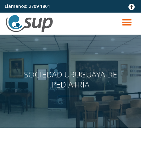
Llámanos:
2709 1801
fa-
faceb
Saltar
contenido
CA
NA
SOCIEDAD URUGUAYA DE
PEDIATRÍA