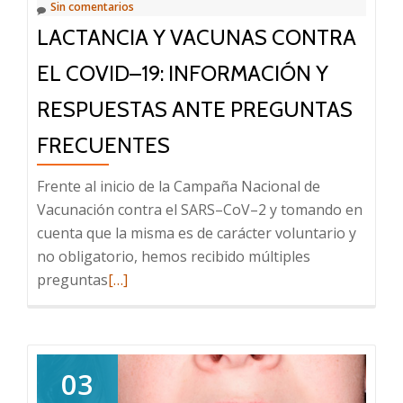
Sin comentarios
LACTANCIA Y VACUNAS CONTRA
EL COVID–19: INFORMACIÓN Y
RESPUESTAS ANTE PREGUNTAS
FRECUENTES
Frente al inicio de la Campaña Nacional de
Vacunación contra el SARS–CoV–2 y tomando en
cuenta que la misma es de carácter voluntario y
no obligatorio, hemos recibido múltiples
Leer
preguntas
[…]
más
sobre
Lactancia
y
03
vacunas