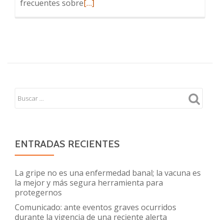
Leer
frecuentes sobre
[…]
más
sobre
Preguntas
frecuentes
sobre
el
acné
en
la
adolescencia
ENTRADAS RECIENTES
La gripe no es una enfermedad banal; la vacuna es
la mejor y más segura herramienta para
protegernos
Comunicado: ante eventos graves ocurridos
durante la vigencia de una reciente alerta