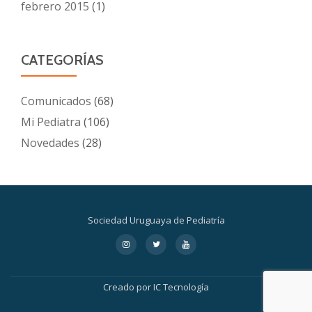
febrero 2015
(1)
CATEGORÍAS
Comunicados
(68)
Mi Pediatra
(106)
Novedades
(28)
Sociedad Uruguaya de Pediatría
Menú
fa-
fa-
fa-
instagram
twitter
youtube
secundario
Creado por
IC Tecnología