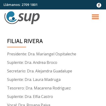
Llámanos:
2709 1801
fa-
faceb
Saltar
contenido
CA
NA
FILIAL RIVERA
Presidente: Dra. Mariangel Ospitaleche
Suplente: Dra. Andrea Broco
Secretario: Dra. Alejandra Guadalupe
Suplente: Dra. Laura Madruga
Tesorero: Dra. Macarena Rodriguez
Suplente: Dra. Elfia Castro
Vocal: Dra. Rosana Paiva