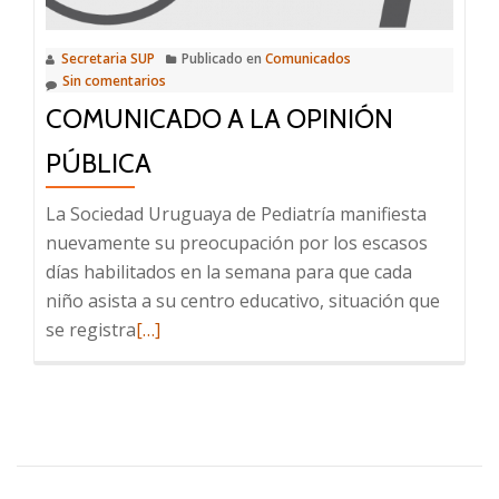
un
tema
Secretaria SUP
Publicado en
Comunicados
de
Sin comentarios
todos,
COMUNICADO A LA OPINIÓN
seamos
responsabl
PÚBLICA
y
cuidemos
La Sociedad Uruguaya de Pediatría manifiesta
lo
nuevamente su preocupación por los escasos
que
días habilitados en la semana para que cada
tenemos
niño asista a su centro educativo, situación que
Leer
se registra
[…]
más
sobre
Comunicado
a
la