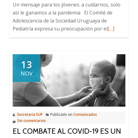
Un mensaje para los jóvenes: a cuidarnos, solo
así le ganamos a la pandemia El Comité de
Adolescencia de la Sociedad Uruguaya de
Leer
Pediatría expresa su preocupación por el
[…]
más
sobre
Un
mensaje
13
para
NOV
los
jóvenes:
a
cuidarnos,
solo
Secretaria SUP
Publicado en
Comunicados
así
Sin comentarios
le
EL COMBATE AL COVID-19 ES UN
ganamos