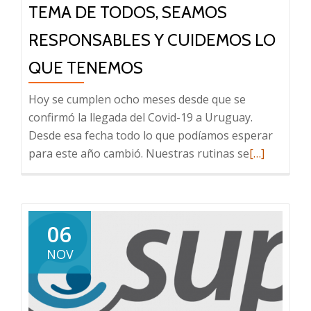
a
TEMA DE TODOS, SEAMOS
la
RESPONSABLES Y CUIDEMOS LO
pandemia
QUE TENEMOS
Hoy se cumplen ocho meses desde que se
confirmó la llegada del Covid-19 a Uruguay.
Desde esa fecha todo lo que podíamos esperar
Leer
para este año cambió. Nuestras rutinas se
[…]
más
sobre
El
combate
06
al
NOV
Covid-
19
es