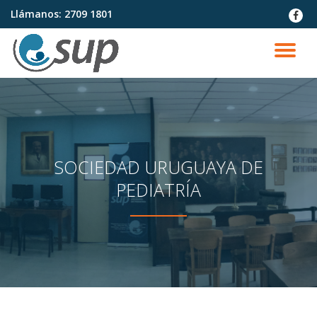
Llámanos:
2709 1801
fa-
faceb
Saltar
contenido
CA
NA
SOCIEDAD URUGUAYA DE
PEDIATRÍA