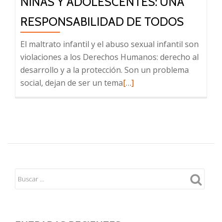
NIÑAS Y ADOLESCENTES: UNA
RESPONSABILIDAD DE TODOS
El maltrato infantil y el abuso sexual infantil son
violaciones a los Derechos Humanos: derecho al
desarrollo y a la protección. Son un problema
Leer
social, dejan de ser un tema
[…]
más
sobre
La
violencia
hacia
niños,
niñas
y
adolescentes:
una