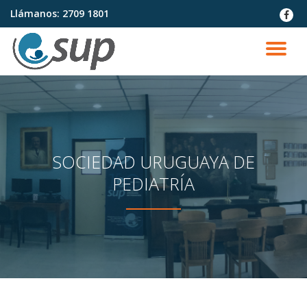
Llámanos:
2709 1801
fa-
faceb
Saltar
contenido
CA
NA
SOCIEDAD URUGUAYA DE
PEDIATRÍA