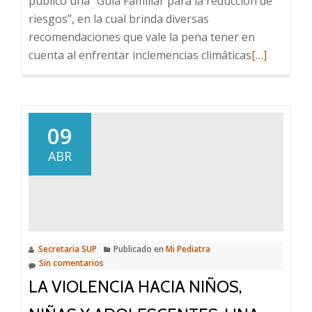
publicó una “Guía Familiar para la reducción de
riesgos”, en la cual brinda diversas
recomendaciones que vale la pena tener en
Leer
cuenta al enfrentar inclemencias climáticas
[…]
más
sobre
Una
guía
09
para
ABR
reducir
riesgos
Secretaria SUP
Publicado en
Mi Pediatra
Sin comentarios
LA VIOLENCIA HACIA NIÑOS,