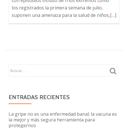
con episodios incluso de fríos extremos como
los registrados la primera semana de julio,
Leer
suponen una amenaza para la salud de niños,
[…]
más
sobre
Guía
práctica
para
enfrent
al
invierno
ENTRADAS RECIENTES
La gripe no es una enfermedad banal; la vacuna es
la mejor y más segura herramienta para
protegernos