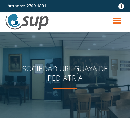
Llámanos:
2709 1801
fa-
faceb
Saltar
contenido
CA
NA
SOCIEDAD URUGUAYA DE
PEDIATRÍA