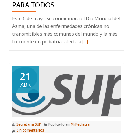
PARA TODOS
Este 6 de mayo se conmemora el Día Mundial del
Asma, una de las enfermedades crónicas no
transmisibles más comunes del mundo y la más
Leer
frecuente en pediatría: afecta a
[…]
más
sobre
Día
Mundial
21
del
ABR
Asma:
lograr
que
los
tratamientos
Secretaria SUP
Publicado en
Mi Pediatra
inhalados
Sin comentarios