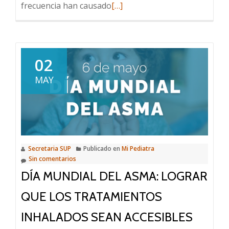
Leer
frecuencia han causado
[…]
más
sobre
Enfermedad
meningocócica:
02
Preguntas
MAY
y
respuestas
a
propósito
de
Secretaria SUP
Publicado en
Mi Pediatra
la
Sin comentarios
Estrategia
DÍA MUNDIAL DEL ASMA: LOGRAR
de
Vacunación
QUE LOS TRATAMIENTOS
Universal.
INHALADOS SEAN ACCESIBLES