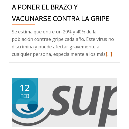
sean
A PONER EL BRAZO Y
accesibles
para
VACUNARSE CONTRA LA GRIPE
todos
Se estima que entre un 20% y 40% de la
población contrae gripe cada año. Este virus no
discrimina y puede afectar gravemente a
Leer
cualquier persona, especialmente a los más
[…]
más
sobre
A
poner
12
el
FEB
brazo
y
vacunarse
contra
la