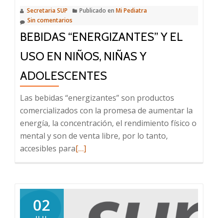
Infancias
Secretaria SUP
Publicado en
Mi Pediatra
y
Sin comentarios
Adolescencia
BEBIDAS “ENERGIZANTES” Y EL
mensaje
para
USO EN NIÑOS, NIÑAS Y
quienes
ADOLESCENTES
atendemos
niños,
Las bebidas “energizantes” son productos
niñas
comercializados con la promesa de aumentar la
y
energía, la concentración, el rendimiento físico o
adolescente
mental y son de venta libre, por lo tanto,
Leer
accesibles para
[…]
más
sobre
Bebidas
“energizantes”
02
y