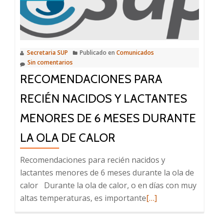
forma
de
hidratarnos
en
Secretaria SUP
Publicado en
Comunicados
épocas
Sin comentarios
de
RECOMENDACIONES PARA
calor?
RECIÉN NACIDOS Y LACTANTES
MENORES DE 6 MESES DURANTE
LA OLA DE CALOR
Recomendaciones para recién nacidos y
lactantes menores de 6 meses durante la ola de
calor Durante la ola de calor, o en días con muy
Leer
altas temperaturas, es importante
[…]
más