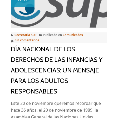
graves
ocurridos
durante
la
vigencia
Secretaria SUP
Publicado en
Comunicados
de
Sin comentarios
una
DÍA NACIONAL DE LOS
reciente
alerta
DERECHOS DE LAS INFANCIAS Y
meteorológica
ADOLESCENCIAS: UN MENSAJE
PARA LOS ADULTOS
RESPONSABLES
Este 20 de noviembre queremos recordar que
hace 36 años, el 20 de noviembre de 1989, la
Asamblea General de las Naciones Unidas