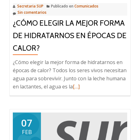
Secretaria SUP
Publicado en
Comunicados
gripe
Sin comentarios
¿CÓMO ELEGIR LA MEJOR FORMA
DE HIDRATARNOS EN ÉPOCAS DE
CALOR?
¿Cómo elegir la mejor forma de hidratarnos en
épocas de calor? Todos los seres vivos necesitan
agua para sobrevivir. Junto con la leche humana
Leer
en lactantes, el agua es la
[…]
más
sobre
¿Cómo
elegir
07
la
FEB
mejor