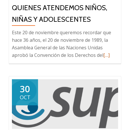
adultos
QUIENES ATENDEMOS NIÑOS,
responsabl
NIÑAS Y ADOLESCENTES
Este 20 de noviembre queremos recordar que
hace 36 años, el 20 de noviembre de 1989, la
Asamblea General de las Naciones Unidas
Leer
aprobó la Convención de los Derechos del
[…]
más
sobre
Día
Nacional
30
de
OCT
los
Derechos
de
las