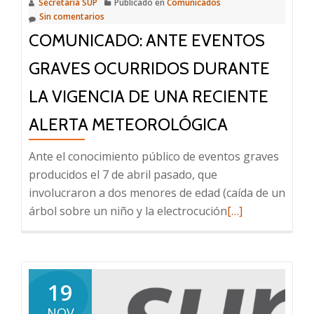
Secretaria SUP
Publicado en
Comunicados
vacuna
Sin comentarios
es
COMUNICADO: ANTE EVENTOS
la
mejor
GRAVES OCURRIDOS DURANTE
y
LA VIGENCIA DE UNA RECIENTE
más
segura
ALERTA METEOROLÓGICA
herramienta
para
Ante el conocimiento público de eventos graves
protegernos
producidos el 7 de abril pasado, que
involucraron a dos menores de edad (caída de un
Leer
árbol sobre un niño y la electrocución
[…]
más
sobre
Comunicado:
ante
19
eventos
NOV