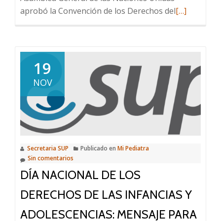
Leer
aprobó la Convención de los Derechos del
[…]
más
sobre
Día
Nacional
19
de
NOV
los
Derechos
de
las
Infancias
Secretaria SUP
Publicado en
Mi Pediatra
y
Sin comentarios
Adolescencia
DÍA NACIONAL DE LOS
un
mensaje
DERECHOS DE LAS INFANCIAS Y
para
ADOLESCENCIAS: MENSAJE PARA
los