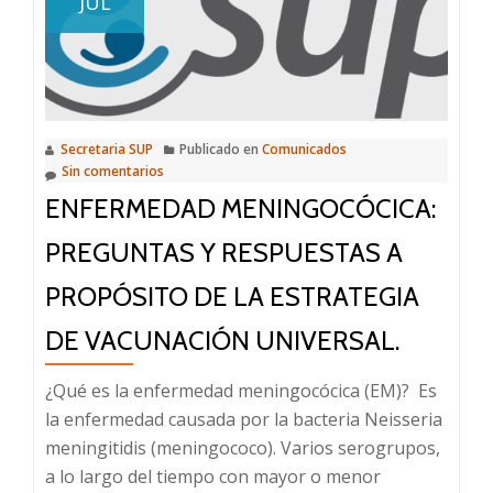
JUL
el
uso
en
niños,
niñas
Secretaria SUP
Publicado en
Comunicados
y
Sin comentarios
adolescentes
ENFERMEDAD MENINGOCÓCICA:
PREGUNTAS Y RESPUESTAS A
PROPÓSITO DE LA ESTRATEGIA
DE VACUNACIÓN UNIVERSAL.
¿Qué es la enfermedad meningocócica (EM)? Es
la enfermedad causada por la bacteria Neisseria
meningitidis (meningococo). Varios serogrupos,
a lo largo del tiempo con mayor o menor