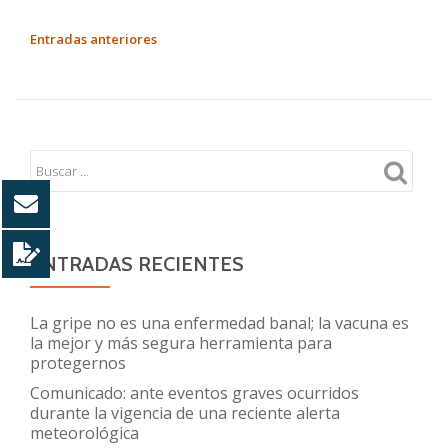
sobre
Recomendaciones
NAVEGACIÓN
Entradas anteriores
para
DE
recién
ENTRADAS
nacidos
y
lactantes
menores
de
6
ENTRADAS RECIENTES
meses
durante
la
La gripe no es una enfermedad banal; la vacuna es
la mejor y más segura herramienta para
ola
protegernos
de
Comunicado: ante eventos graves ocurridos
calor
durante la vigencia de una reciente alerta
meteorológica