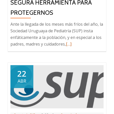
SEGURA HERRAMIENTA PARA
PROTEGERNOS
Ante la llegada de los meses más fríos del año, la
Sociedad Uruguaya de Pediatría (SUP) insta
enfáticamente a la población, y en especial a los
Leer
padres, madres y cuidadores,
[…]
más
sobre
La
gripe
22
no
ABR
es
una
enfermedad
banal;
la