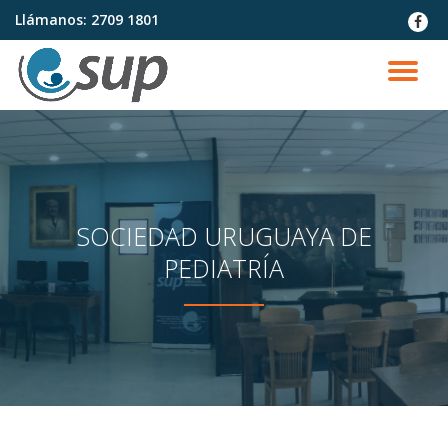
Llámanos:
2709 1801
fa-
faceb
Saltar
contenido
CA
NA
SOCIEDAD URUGUAYA DE
PEDIATRÍA