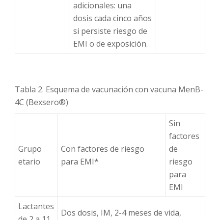
adicionales: una
dosis cada cinco años
si persiste riesgo de
EMI o de exposición.
Tabla 2. Esquema de vacunación con vacuna MenB-
4C (Bexsero®)
Sin
factores
Grupo
Con factores de riesgo
de
etario
para EMI*
riesgo
para
EMI
Lactantes
Dos dosis, IM, 2-4 meses de vida,
de 2 a 11