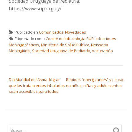
Sociedad Uruguaya de Pediatría.
https://www.sup.org.uy/
Publicado en
Comunicados
,
Novedades
Etiquetado como
Comité de Infectologia SUP
,
Infecciones
Meningocóccicas
,
Ministerio de Salud Pública
,
Neisseria
Meningitidis
,
Sociedad Uruguaya de Pediatría
,
Vacunación
NAVEGACIÓN DE ENTRADAS
Día Mundial del Asma: lograr
Bebidas “energizantes” y el uso
que los tratamientos inhalados
en niños, niñas y adolescentes
sean accesibles para todos