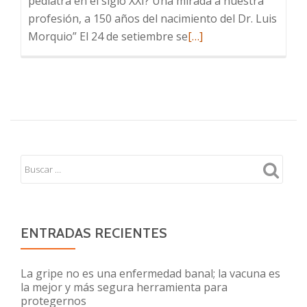
pediatra en el siglo XXI? Una mirada a nuestra
profesión, a 150 años del nacimiento del Dr. Luis
Leer
Morquio” El 24 de setiembre se
[…]
más
sobre
Pautas
de
presentación
de
ensayos
ENTRADAS RECIENTES
La gripe no es una enfermedad banal; la vacuna es
la mejor y más segura herramienta para
protegernos