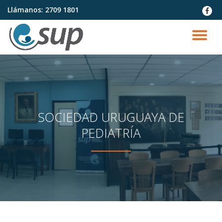
Llámanos:
2709 1801
fa-
faceb
Saltar
contenido
CA
NA
SOCIEDAD URUGUAYA DE
PEDIATRÍA