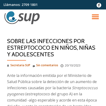
Llámanos:
2709 1801
fa-
faceb
Saltar
contenido
CA
NA
SOBRE LAS INFECCIONES POR
ESTREPTOCOCO EN NIÑOS, NIÑAS
Y ADOLESCENTES
Secretaria SUP
Sin comentarios
20/10/2023
Ante la información emitida por el Ministerio de
Salud Pública sobre la detección de un aumento de
infecciones causadas por la bacteria
Streptococcus
pyogenes
(estreptococo del grupo A) en la
comunidad -algo esperable y acorde en esta época