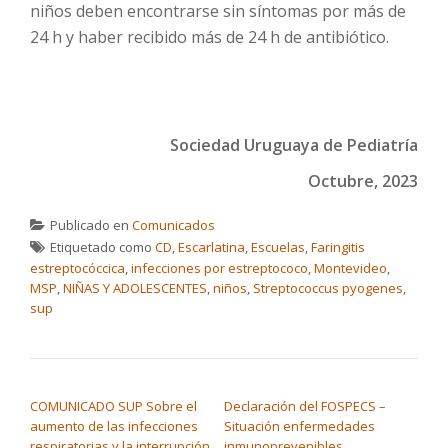
niños deben encontrarse sin síntomas por más de
24 h y haber recibido más de 24 h de antibiótico.
Sociedad Uruguaya de Pediatría
Octubre, 2023
Publicado en
Comunicados
Etiquetado como
CD
,
Escarlatina
,
Escuelas
,
Faringitis
estreptocóccica
,
infecciones por estreptococo
,
Montevideo
,
MSP
,
NIÑAS Y ADOLESCENTES
,
niños
,
Streptococcus pyogenes
,
sup
NAVEGACIÓN DE ENTRADAS
COMUNICADO SUP Sobre el
Declaración del FOSPECS –
aumento de las infecciones
Situación enfermedades
respiratorias y la interrupción
inmunoprevenibles