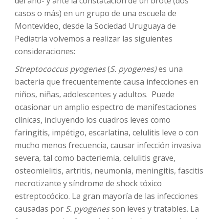
del año- y ante la constatación de un brote (dos
casos o más) en un grupo de una escuela de
Montevideo, desde la Sociedad Uruguaya de
Pediatría volvemos a realizar las siguientes
consideraciones:
Streptococcus pyogenes
(
S. pyogenes)
es una
bacteria que frecuentemente causa infecciones en
niños, niñas, adolescentes y adultos. Puede
ocasionar un amplio espectro de manifestaciones
clínicas, incluyendo los cuadros leves como
faringitis, impétigo, escarlatina, celulitis leve o con
mucho menos frecuencia, causar infección invasiva
severa, tal como bacteriemia, celulitis grave,
osteomielitis, artritis, neumonía, meningitis, fascitis
necrotizante y síndrome de shock tóxico
estreptocócico. La gran mayoría de las infecciones
causadas por
S. pyogenes
son leves y tratables. La