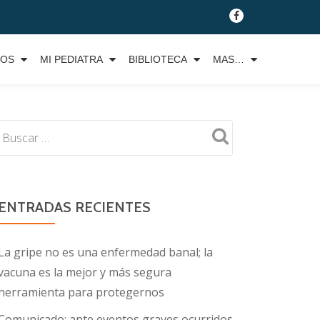
fa-
facebook
TOS
MI PEDIATRA
BIBLIOTECA
MAS…
ENTRADAS RECIENTES
La gripe no es una enfermedad banal; la
vacuna es la mejor y más segura
herramienta para protegernos
Comunicado: ante eventos graves ocurridos