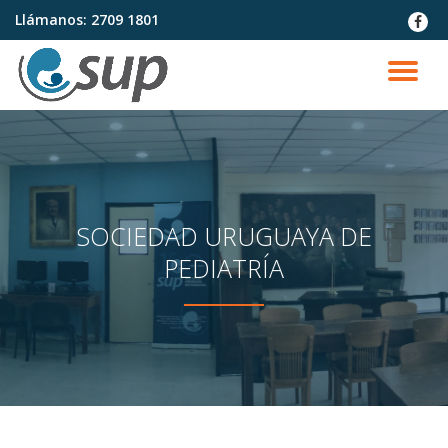
Llámanos:
2709 1801
fa-
faceb
Saltar
contenido
CA
NA
SOCIEDAD URUGUAYA DE
PEDIATRÍA