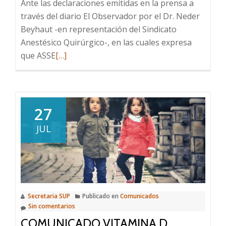
Ante las declaraciones emitidas en la prensa a
través del diario El Observador por el Dr. Neder
Beyhaut -en representación del Sindicato
Anestésico Quirúrgico-, en las cuales expresa
Leer
que ASSE
[…]
más
sobre
Comunicado
de
27
la
JUL
Sociedad
Uruguaya
de
Pediatría
Secretaria SUP
Publicado en
Comunicados
Sin comentarios
COMUNICADO VITAMINA D