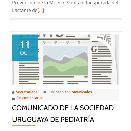
Prevención de la Muerte Súbita e Inesperada del
Leer
Lactante de
[…]
más
sobre
Comunicado
11
OCT
Secretaria SUP
Publicado en
Comunicados
Sin comentarios
COMUNICADO DE LA SOCIEDAD
URUGUAYA DE PEDIATRÍA