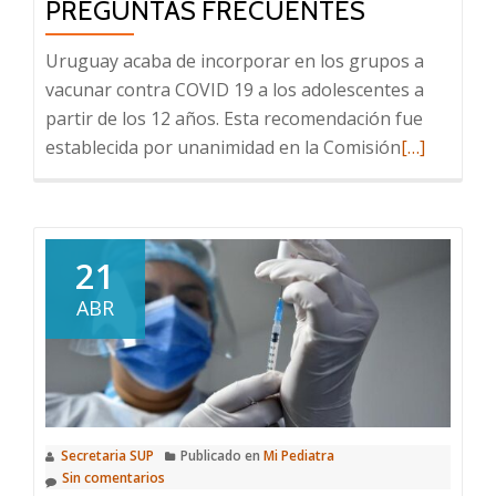
PREGUNTAS FRECUENTES
Uruguay acaba de incorporar en los grupos a
vacunar contra COVID 19 a los adolescentes a
partir de los 12 años. Esta recomendación fue
Leer
establecida por unanimidad en la Comisión
[…]
más
sobre
Vacunación
COVID
21
en
ABR
adolescente
informació
clave
y
respuestas
Secretaria SUP
Publicado en
Mi Pediatra
a
Sin comentarios
preguntas