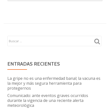
sobre
Vacunac
en
pandemi
por
COVID19
Recomen
para
padres
y
ENTRADAS RECIENTES
cuidador
de
La gripe no es una enfermedad banal; la vacuna es
niños,
la mejor y más segura herramienta para
protegernos
niñas
y
Comunicado: ante eventos graves ocurridos
durante la vigencia de una reciente alerta
adolesce
meteorológica
asistidos