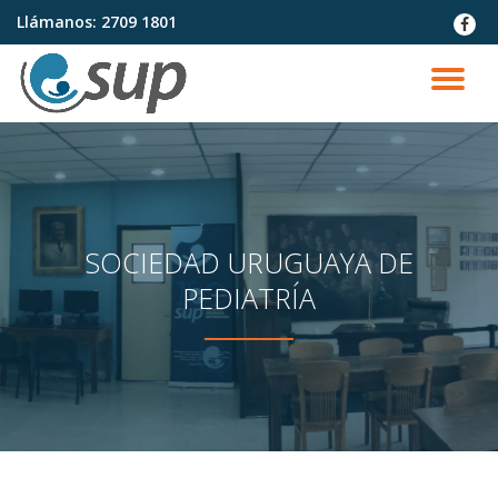
Llámanos:
2709 1801
fa-
faceb
Saltar
contenido
CA
NA
SOCIEDAD URUGUAYA DE
PEDIATRÍA