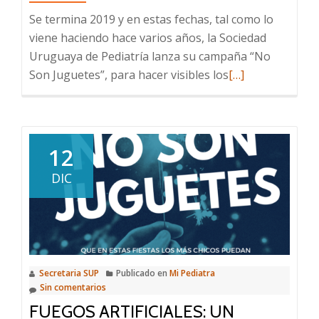
Se termina 2019 y en estas fechas, tal como lo
viene haciendo hace varios años, la Sociedad
Uruguaya de Pediatría lanza su campaña “No
Leer
Son Juguetes”, para hacer visibles los
[…]
más
sobre
En
estas
12
Fiestas
DIC
decimos
de
nuevo
y
bien
Secretaria SUP
Publicado en
Mi Pediatra
claro:
Sin comentarios
los
FUEGOS ARTIFICIALES: UN
fuegos