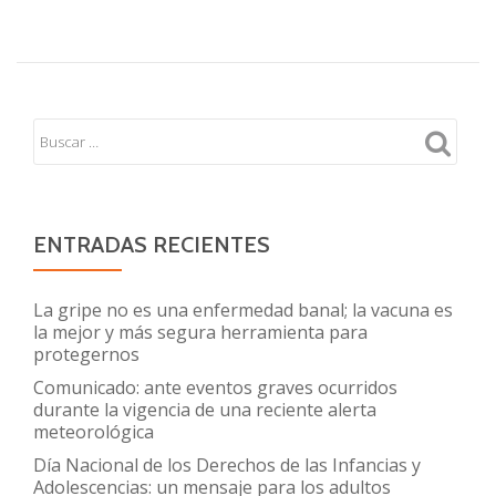
Prevención
de
lesiones
en
adolescentes:
cuidados
y
límites
ENTRADAS RECIENTES
La gripe no es una enfermedad banal; la vacuna es
la mejor y más segura herramienta para
protegernos
Comunicado: ante eventos graves ocurridos
durante la vigencia de una reciente alerta
meteorológica
Día Nacional de los Derechos de las Infancias y
Adolescencias: un mensaje para los adultos