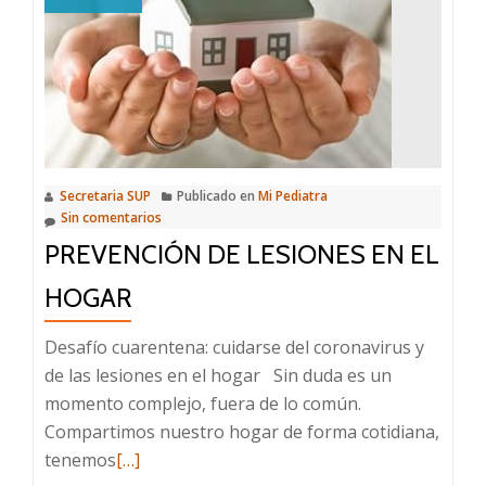
mochila:
¿Qué
cosas
debemos
tener
en
cuenta?
Secretaria SUP
Publicado en
Mi Pediatra
Sin comentarios
PREVENCIÓN DE LESIONES EN EL
HOGAR
Desafío cuarentena: cuidarse del coronavirus y
de las lesiones en el hogar Sin duda es un
momento complejo, fuera de lo común.
Compartimos nuestro hogar de forma cotidiana,
Leer
tenemos
[…]