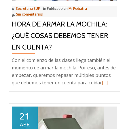
para
Secretaria SUP
Publicado en
Mi Pediatra
advertir
Sin comentarios
sobre
HORA DE ARMAR LA MOCHILA:
el
peligro
¿QUÉ COSAS DEBEMOS TENER
asociad
EN CUENTA?
al
uso
Con el comienzo de las clases llega también el
de
momento de armar la mochila. Por eso, antes de
pirotecn
empezar, queremos repasar múltiples puntos
Leer
que debemos tener en cuenta para cuidar
[…]
más
sobre
Hora
de
21
armar
ABR
la