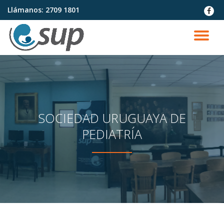
Llámanos:
2709 1801
fa-
faceb
Saltar
contenido
CA
NA
SOCIEDAD URUGUAYA DE
PEDIATRÍA