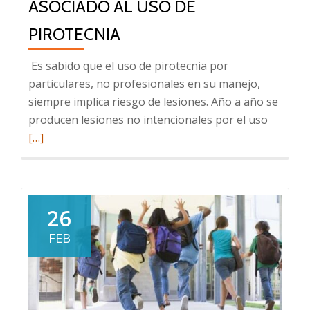
ASOCIADO AL USO DE
PIROTECNIA
Es sabido que el uso de pirotecnia por
particulares, no profesionales en su manejo,
siempre implica riesgo de lesiones. Año a año se
Leer
producen lesiones no intencionales por el uso
más
[…]
sobre
Evitemo
riesgos:
una
26
nueva
FEB
campañ
de
la
SUP