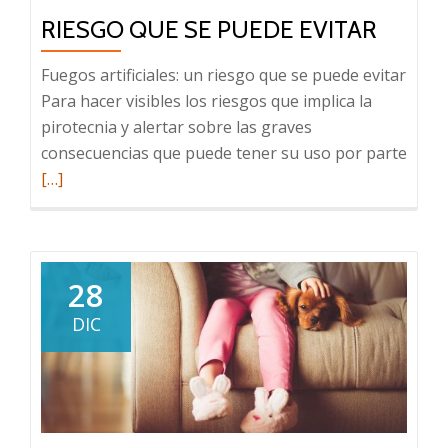
artificiales
RIESGO QUE SE PUEDE EVITAR
No
Son
Fuegos artificiales: un riesgo que se puede evitar
Juguetes
Para hacer visibles los riesgos que implica la
pirotecnia y alertar sobre las graves
Leer
consecuencias que puede tener su uso por parte
más
[…]
sobr
Fueg
artifi
un
28
riesg
DIC
que
se
pued
evita