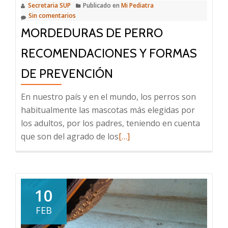
Secretaria SUP
Publicado en
Mi Pediatra
Sin comentarios
MORDEDURAS DE PERRO
RECOMENDACIONES Y FORMAS
DE PREVENCIÓN
En nuestro país y en el mundo, los perros son
habitualmente las mascotas más elegidas por
los adultos, por los padres, teniendo en cuenta
Leer
que son del agrado de los
[…]
más
sobre
Mordeduras
de
10
perro
FEB
Recomendaciones