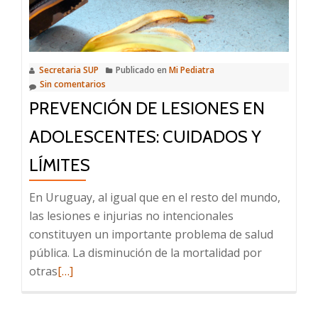
y
formas
de
prevención
Secretaria SUP
Publicado en
Mi Pediatra
Sin comentarios
PREVENCIÓN DE LESIONES EN
ADOLESCENTES: CUIDADOS Y
LÍMITES
En Uruguay, al igual que en el resto del mundo,
las lesiones e injurias no intencionales
constituyen un importante problema de salud
pública. La disminución de la mortalidad por
Leer
otras
[…]
más
sobre