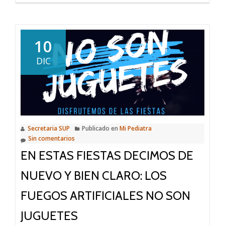
más
sobre
Prevención
de
10
lesiones
DIC
en
el
hogar
Secretaria SUP
Publicado en
Mi Pediatra
Sin comentarios
EN ESTAS FIESTAS DECIMOS DE
NUEVO Y BIEN CLARO: LOS
FUEGOS ARTIFICIALES NO SON
JUGUETES