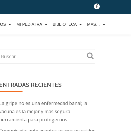
fa-
facebook
TOS
MI PEDIATRA
BIBLIOTECA
MAS…
ENTRADAS RECIENTES
La gripe no es una enfermedad banal; la
vacuna es la mejor y más segura
herramienta para protegernos
Comunicado: ante eventos graves ocurridos