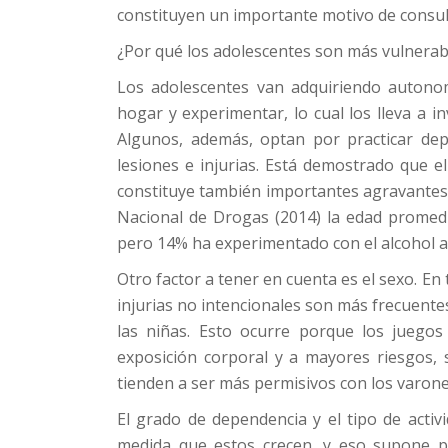
constituyen un importante motivo de consult
¿Por qué los adolescentes son más vulnerabl
Los adolescentes van adquiriendo autonomí
hogar y experimentar, lo cual los lleva a i
Algunos, además, optan por practicar de
lesiones e injurias. Está demostrado que e
constituye también importantes agravantes d
Nacional de Drogas (2014) la edad promedi
pero 14% ha experimentado con el alcohol an
Otro factor a tener en cuenta es el sexo. En 
injurias no intencionales son más frecuente
las niñas. Esto ocurre porque los juego
exposición corporal y a mayores riesgos, 
tienden a ser más permisivos con los varone
El grado de dependencia y el tipo de activ
medida que estos crecen, y eso supone p