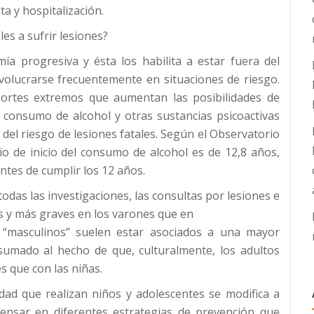
a y hospitalización.
es a sufrir lesiones?
a progresiva y ésta los habilita a estar fuera del
nvolucrarse frecuentemente en situaciones de riesgo.
portes extremos que aumentan las posibilidades de
l consumo de alcohol y otras sustancias psicoactivas
el riesgo de lesiones fatales. Según el Observatorio
o de inicio del consumo de alcohol es de 12,8 años,
tes de cumplir los 12 años.
todas las investigaciones, las consultas por lesiones e
s y más graves en los varones que en
s “masculinos” suelen estar asociados a una mayor
sumado al hecho de que, culturalmente, los adultos
s que con las niñas.
idad que realizan niños y adolescentes se modifica a
ensar en diferentes estrategias de prevención que