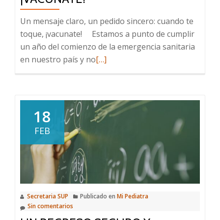
Un mensaje claro, un pedido sincero: cuando te
toque, ¡vacunate! Estamos a punto de cumplir
un año del comienzo de la emergencia sanitaria
Leer
en nuestro país y no
[…]
más
sobre
Un
mensaje
18
claro,
FEB
un
pedido
sincero:
cuando
te
Secretaria SUP
Publicado en
Mi Pediatra
toque,
Sin comentarios
¡vacunate!