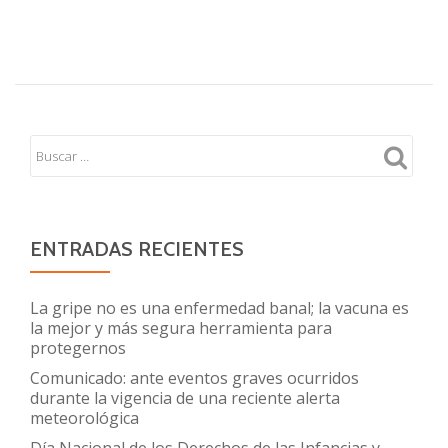
sobre
Comunicado
a
la
opinión
pública
ENTRADAS RECIENTES
La gripe no es una enfermedad banal; la vacuna es
la mejor y más segura herramienta para
protegernos
Comunicado: ante eventos graves ocurridos
durante la vigencia de una reciente alerta
meteorológica
Día Nacional de los Derechos de las Infancias y