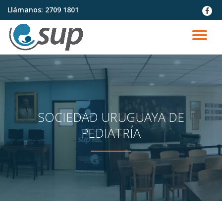
Llámanos:
2709 1801
fa-
faceb
Saltar
contenido
CA
NA
SOCIEDAD URUGUAYA DE
PEDIATRÍA