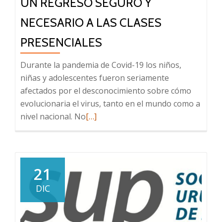
UN REGRESO SEGURO Y
NECESARIO A LAS CLASES
PRESENCIALES
Durante la pandemia de Covid-19 los niños,
niñas y adolescentes fueron seriamente
afectados por el desconocimiento sobre cómo
evolucionaria el virus, tanto en el mundo como a
Leer
nivel nacional. No
[…]
más
sobre
Un
regreso
21
seguro
DIC
y
necesario
a