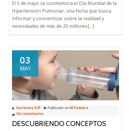
El 5 de mayo se conmemora el Día Mundial de la
Hipertensión Pulmonar, una fecha que busca
informar y concientizar sobre la realidad y
Leer
necesidades de más de 25 millones
[…]
más
sobre
Día
Mundial
03
de
MAY
la
Hipertensión
Pulmonar
Secretaria SUP
Publicado en
Mi Pediatra
Sin comentarios
DESCUBRIENDO CONCEPTOS