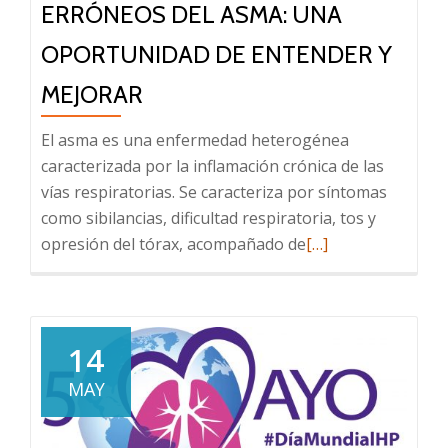
ERRÓNEOS DEL ASMA: UNA
OPORTUNIDAD DE ENTENDER Y
MEJORAR
El asma es una enfermedad heterogénea
caracterizada por la inflamación crónica de las
vías respiratorias. Se caracteriza por síntomas
como sibilancias, dificultad respiratoria, tos y
Leer
opresión del tórax, acompañado de
[…]
más
sobre
Descubriendo
conceptos
14
erróneos
MAY
del
asma: