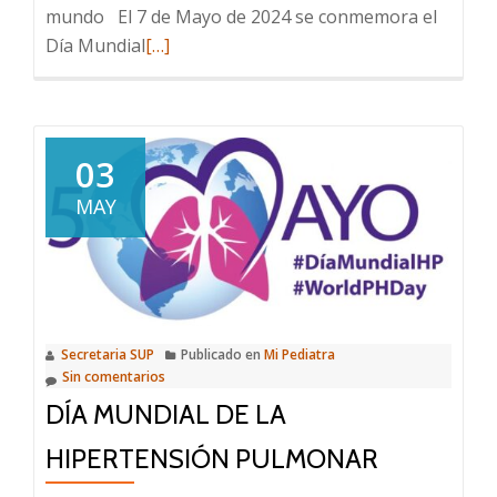
mundo El 7 de Mayo de 2024 se conmemora el
Leer
Día Mundial
[…]
más
sobre
Dia
Mundial
03
del
MAY
Asma
Secretaria SUP
Publicado en
Mi Pediatra
Sin comentarios
DÍA MUNDIAL DE LA
HIPERTENSIÓN PULMONAR