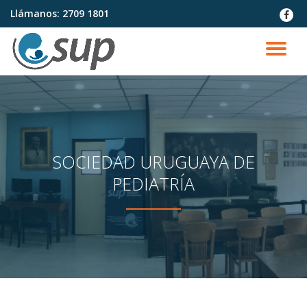
Llámanos:
2709 1801
fa-
faceb
Saltar
contenido
CA
NA
SOCIEDAD URUGUAYA DE
PEDIATRÍA