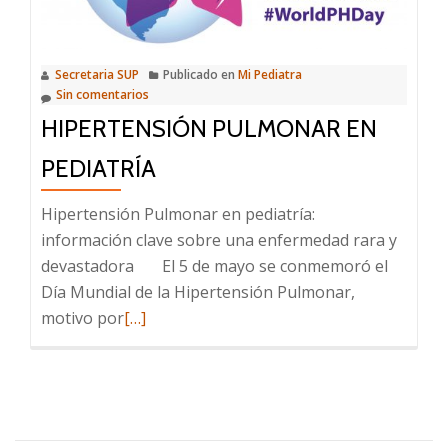
una
oportunidad
de
Secretaria SUP
Publicado en
Mi Pediatra
entender
Sin comentarios
y
HIPERTENSIÓN PULMONAR EN
mejorar
PEDIATRÍA
Hipertensión Pulmonar en pediatría:
información clave sobre una enfermedad rara y
devastadora El 5 de mayo se conmemoró el
Día Mundial de la Hipertensión Pulmonar,
Leer
motivo por
[…]
más
sobre
Hipertensión
Pulmonar
en