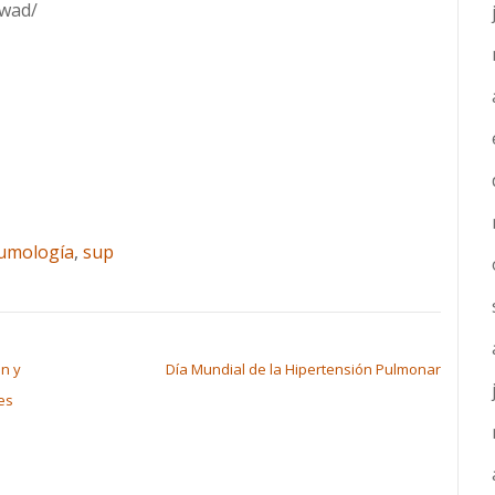
/wad/
eumología
,
sup
n y
Día Mundial de la Hipertensión Pulmonar
es