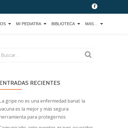
fa-
facebook
TOS
MI PEDIATRA
BIBLIOTECA
MAS…
ENTRADAS RECIENTES
La gripe no es una enfermedad banal; la
vacuna es la mejor y más segura
herramienta para protegernos
Comunicado: ante eventos graves ocurridos