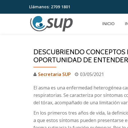
Llámanos:
2709 1801
Saltar
contenido
INICIO
I
DESCUBRIENDO CONCEPTOS 
OPORTUNIDAD DE ENTENDER
Secretaria SUP
03/05/2021
El asma es una enfermedad heterogénea carac
respiratorias. Se caracteriza por síntomas co
del tórax, acompañado de una limitación varia
En los primeros tres años de vida, la definic
a que estos síntomas pueden presentarse en 
forma rutinaria la función pulmonar. Por lo q