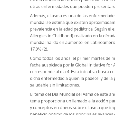
otras enfermedades que pueden presentarse 
Además, el asma es una de las enfermedades c
mundial se estima que existen aproximadam
prevalencia en la edad pediátrica. Según el 
Allergies in Childhood) realizado en la décad
mundial ha ido en aumento; en Latinoaméri
17,9% (2).
Como todos los años, el primer martes de 
fecha auspiciada por la Global Initiative fo
corresponde al día 4. Esta iniciativa busca c
dicha enfermedad a quien la padece, y de la p
saludable sin limitaciones.
El tema del Día Mundial del Asma de este a
tema proporciona un llamado a la acción 
y conceptos erróneos sobre el asma que imp
beneficio óptimo de los principales avances 