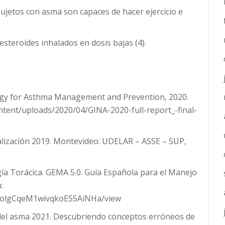
sujetos con asma son capaces de hacer ejercicio e
steroides inhalados en dosis bajas (4).
ategy for Asthma Management and Prevention, 2020.
ntent/uploads/2020/04/GINA-2020-full-report_-final-
ualización 2019. Montevideo: UDELAR – ASSE – SUP,
ía Torácica. GEMA 5.0. Guía Española para el Manejo
:
Ge9olgCqeM1wivqkoES5AiNHa/view
l del asma 2021. Descubriendo conceptos erróneos de