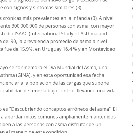
con signos y síntomas similares (3).
rónicas más prevalentes en la infancia (3). A nivel
ente 300.000.000 de personas con asma, con mayor
estudio ISAAC (International Study of Asthma and
a del 90, la prevalencia promedio de asma a nivel
ca fue de 15,9%, en Uruguay 16,4 % y en Montevideo
mayo se conmemora el Día Mundial del Asma, una
r Asthma (GINA), y en esta oportunidad esa fecha
oncienciar a la población de las cargas que supone
osibilidad de tenerla bajo control, llevando una vida
ño es “Descubriendo conceptos erróneos del asma”. El
para abordar mitos comunes ampliamente mantenidos
iden a las personas con asma disfrutar de un
en el manejo de esta condición.