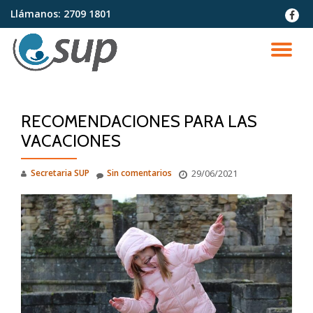
Llámanos:
2709 1801
fa-
faceb
Saltar
contenido
CA
NA
RECOMENDACIONES PARA LAS
VACACIONES
Secretaria SUP
Sin comentarios
29/06/2021