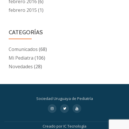
febrero 2016
(6)
febrero 2015
(1)
CATEGORÍAS
Comunicados
(68)
Mi Pediatra
(106)
Novedades
(28)
Sociedad Uruguaya de Pediatría
Menú
fa-
fa-
fa-
instagram
twitter
youtube
secundario
Creado por
IC Tecnología