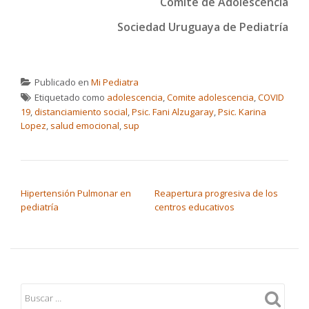
Comité de Adolescencia
Sociedad Uruguaya de Pediatría
Publicado en
Mi Pediatra
Etiquetado como
adolescencia
,
Comite adolescencia
,
COVID
19
,
distanciamiento social
,
Psic. Fani Alzugaray
,
Psic. Karina
Lopez
,
salud emocional
,
sup
NAVEGACIÓN DE ENTRADAS
Hipertensión Pulmonar en
Reapertura progresiva de los
pediatría
centros educativos