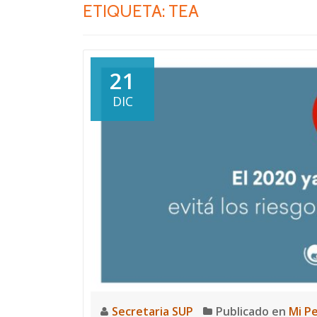
ETIQUETA:
TEA
21
DIC
Secretaria SUP
Publicado en
Mi P