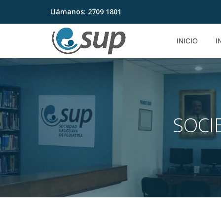
Llámanos:
2709 1801
Saltar
contenido
INICIO
I
SOCI