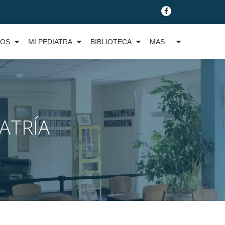
fa-
facebook
TOS
MI PEDIATRA
BIBLIOTECA
MAS…
ATRÍA