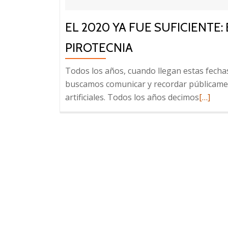
EL 2020 YA FUE SUFICIENTE: 
PIROTECNIA
Todos los años, cuando llegan estas fecha
buscamos comunicar y recordar públicamen
Leer
artificiales. Todos los años decimos
[…]
más
sobre
El
2020
ya
fue
suficien
evitá
los