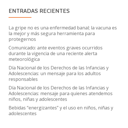
Formación
Profesional
ENTRADAS RECIENTES
en
la
La gripe no es una enfermedad banal; la vacuna es
Clínica
la mejor y más segura herramienta para
protegernos
Mayo
en
Comunicado: ante eventos graves ocurridos
durante la vigencia de una reciente alerta
los
meteorológica
Estados
Día Nacional de los Derechos de las Infancias y
Unidos
Adolescencias: un mensaje para los adultos
responsables
Día Nacional de los Derechos de las Infancias y
Adolescencias: mensaje para quienes atendemos
niños, niñas y adolescentes
Bebidas “energizantes” y el uso en niños, niñas y
adolescentes