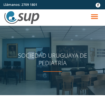
Llámanos:
2709 1801
fa-
faceb
Saltar
contenido
CA
NA
SOCIEDAD URUGUAYA DE
PEDIATRÍA