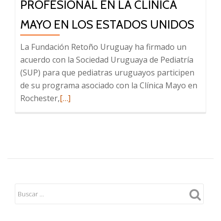
PROFESIONAL EN LA CLÍNICA
MAYO EN LOS ESTADOS UNIDOS
La Fundación Retoño Uruguay ha firmado un
acuerdo con la Sociedad Uruguaya de Pediatría
(SUP) para que pediatras uruguayos participen
de su programa asociado con la Clínica Mayo en
Leer
Rochester,
[…]
más
sobre
Pediatras
uruguayos
participarán
de
un
Programa
de