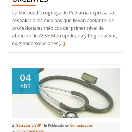
La Sociedad Uruguaya de Pediatría expresa su
respaldo a las medidas que llevan adelante los
profesionales médicos del primer nivel de
atención de ASSE Metropolitana y Regional Sur,
Leer
exigiendo soluciones
[…]
más
sobre
El
primer
04
nivel
ABR
de
atención
requiere
soluciones
urgentes
Secretaria SUP
Publicado en
Comunicados
Sin comentarios