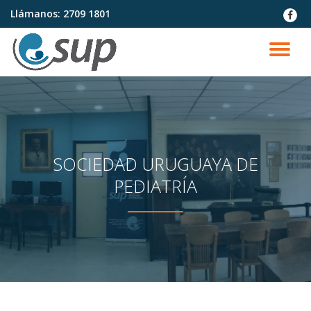
Llámanos:
2709 1801
fa-
faceb
Saltar
contenido
CA
NA
SOCIEDAD URUGUAYA DE
PEDIATRÍA