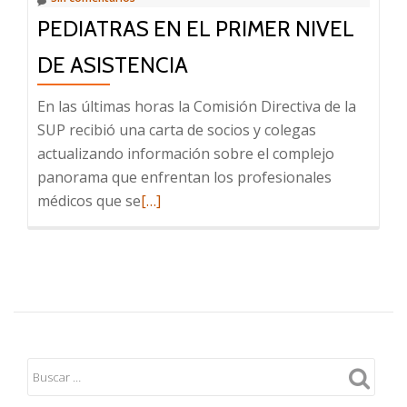
PEDIATRAS EN EL PRIMER NIVEL
DE ASISTENCIA
En las últimas horas la Comisión Directiva de la
SUP recibió una carta de socios y colegas
actualizando información sobre el complejo
panorama que enfrentan los profesionales
Leer
médicos que se
[…]
más
sobre
Pediatras
en
el
primer
nivel
de