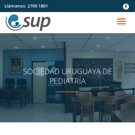
Llámanos:
2709 1801
fa-
faceb
Saltar
contenido
CA
NA
SOCIEDAD URUGUAYA DE
PEDIATRÍA