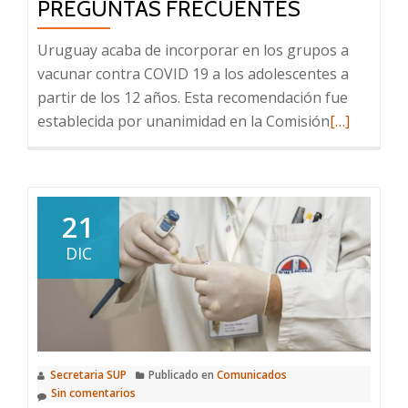
PREGUNTAS FRECUENTES
Uruguay acaba de incorporar en los grupos a
vacunar contra COVID 19 a los adolescentes a
partir de los 12 años. Esta recomendación fue
Leer
establecida por unanimidad en la Comisión
[…]
más
sobre
Vacunación
COVID
21
en
DIC
adolescente
informació
clave
y
respuestas
Secretaria SUP
Publicado en
Comunicados
a
Sin comentarios
preguntas