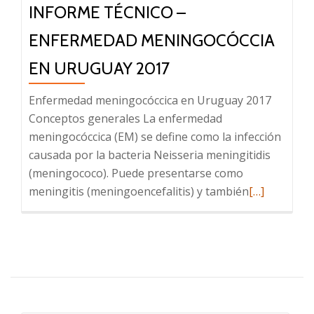
INFORME TÉCNICO –
frecuentes
ENFERMEDAD MENINGOCÓCCIA
EN URUGUAY 2017
Enfermedad meningocóccica en Uruguay 2017
Conceptos generales La enfermedad
meningocóccica (EM) se define como la infección
causada por la bacteria Neisseria meningitidis
(meningococo). Puede presentarse como
Leer
meningitis (meningoencefalitis) y también
[…]
más
sobre
INFORME
TÉCNICO
–
Enfermedad