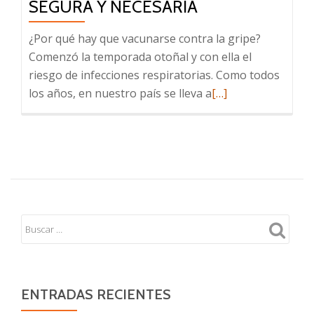
SEGURA Y NECESARIA
¿Por qué hay que vacunarse contra la gripe?
Comenzó la temporada otoñal y con ella el
riesgo de infecciones respiratorias. Como todos
Leer
los años, en nuestro país se lleva a
[…]
más
sobre
Vacuna
antigripal
2023:
preguntas
y
respuestas
clave
sobre
una
ENTRADAS RECIENTES
vacuna