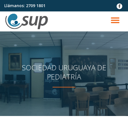
Llámanos:
2709 1801
fa-
faceb
Saltar
contenido
CA
NA
SOCIEDAD URUGUAYA DE
PEDIATRÍA