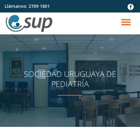
Llámanos:
2709 1801
fa-
faceb
Saltar
contenido
CA
NA
SOCIEDAD URUGUAYA DE
PEDIATRÍA