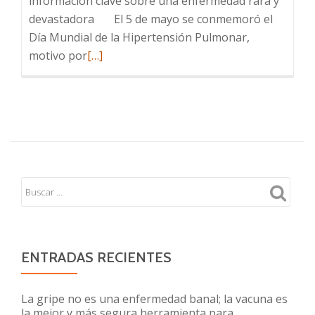
información clave sobre una enfermedad rara y
devastadora El 5 de mayo se conmemoró el
Día Mundial de la Hipertensión Pulmonar,
Leer
motivo por
[…]
más
sobre
Hipertensión
Pulmonar
en
pediatría
ENTRADAS RECIENTES
La gripe no es una enfermedad banal; la vacuna es
la mejor y más segura herramienta para