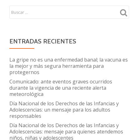
COVID19
Recomen
para
padres
y
ENTRADAS RECIENTES
cuidador
de
La gripe no es una enfermedad banal; la vacuna es
niños,
la mejor y más segura herramienta para
protegernos
niñas
y
Comunicado: ante eventos graves ocurridos
durante la vigencia de una reciente alerta
adolesce
meteorológica
asistidos
Día Nacional de los Derechos de las Infancias y
por
Adolescencias: un mensaje para los adultos
equipos
responsables
de
Día Nacional de los Derechos de las Infancias y
Cuidado
Adolescencias: mensaje para quienes atendemos
niños, niñas y adolescentes
paliativo