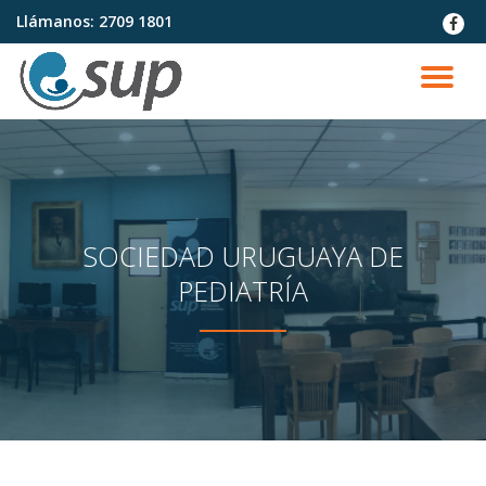
Llámanos:
2709 1801
fa-
faceb
Saltar
contenido
CA
NA
SOCIEDAD URUGUAYA DE
PEDIATRÍA