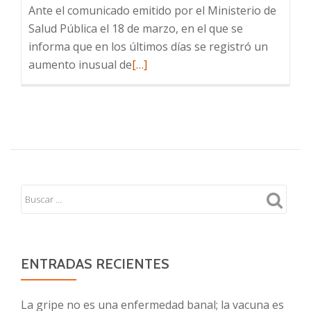
Ante el comunicado emitido por el Ministerio de
Salud Pública el 18 de marzo, en el que se
informa que en los últimos días se registró un
Leer
aumento inusual de
[…]
más
sobre
Sobre
la
enfermedad
meningocóccica
en
niños,
niñas
y
adolescentes
ENTRADAS RECIENTES
La gripe no es una enfermedad banal; la vacuna es