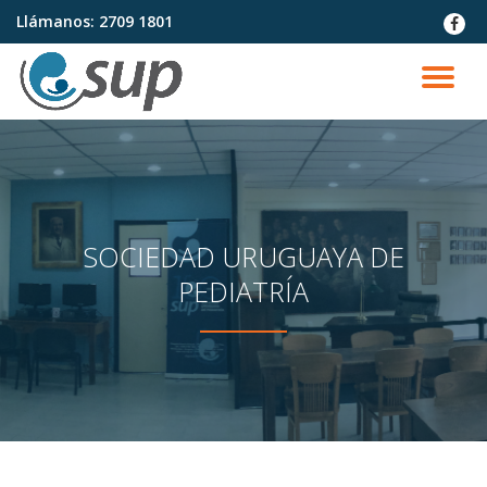
Llámanos:
2709 1801
fa-
faceb
Saltar
contenido
CA
NA
SOCIEDAD URUGUAYA DE
PEDIATRÍA