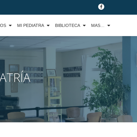
fa-
facebook
TOS
MI PEDIATRA
BIBLIOTECA
MAS…
ATRÍA