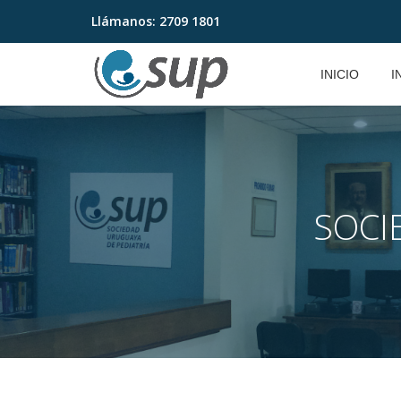
Llámanos:
2709 1801
Saltar
contenido
INICIO
I
SOCI