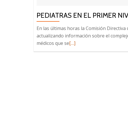
PEDIATRAS EN EL PRIMER NI
En las últimas horas la Comisión Directiva 
actualizando información sobre el comple
Leer
médicos que se
[…]
más
sobre
Pediatras
en
el
primer
nivel
de
asistencia