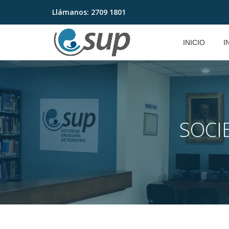
Llámanos:
2709 1801
Saltar
contenido
INICIO
I
SOCI