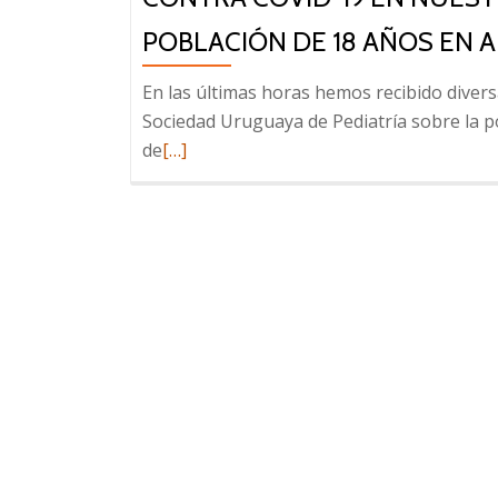
POBLACIÓN DE 18 AÑOS EN 
En las últimas horas hemos recibido divers
Sociedad Uruguaya de Pediatría sobre la p
Leer
de
[…]
más
sobre
A
la
opinión
pública:
la
campaña
actual
de
vacunación
contra