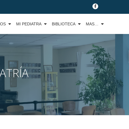
fa-
facebook
TOS
MI PEDIATRA
BIBLIOTECA
MAS…
ATRÍA