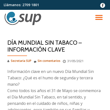
Llámanos:
2709 1801
fa-
faceb
Saltar
contenido
CA
NA
DÍA MUNDIAL SIN TABACO –
INFORMACIÓN CLAVE
Secretaria SUP
Sin comentarios
31/05/2021
Información clave en un nuevo Día Mundial Sin
Tabaco: ¿Qué es el humo de segunda y tercera
mano?
Como todos los años el 31 de Mayo se conmemora
el Día Mundial Sin Tabaco, en tal sentido, y
pensando en el cuidado de niños, niñas y
adolescentes, pero también en sus familias y