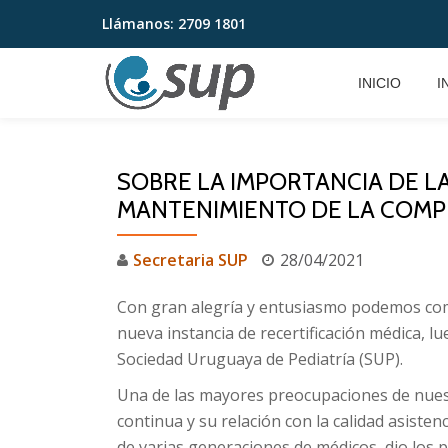
Llámanos:
2709 1801
Saltar
contenido
INICIO
I
SOBRE LA IMPORTANCIA DE L
MANTENIMIENTO DE LA COMP
Secretaria SUP
28/04/2021
Con gran alegría y entusiasmo podemos co
nueva instancia de recertificación médica, lu
Sociedad Uruguaya de Pediatría (SUP).
Una de las mayores preocupaciones de nuestr
continua y su relación con la calidad asisten
de varias generaciones de médicos, dio los