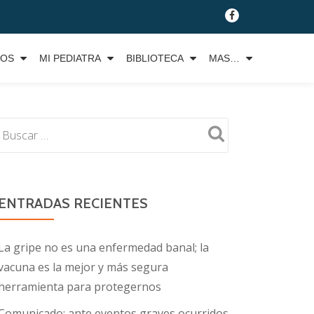
fa-
facebook
TOS
MI PEDIATRA
BIBLIOTECA
MAS…
ENTRADAS RECIENTES
La gripe no es una enfermedad banal; la
vacuna es la mejor y más segura
herramienta para protegernos
Comunicado: ante eventos graves ocurridos