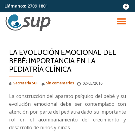
Llámanos:
2709 1801
fa-
faceb
Saltar
contenido
CA
NA
LA EVOLUCIÓN EMOCIONAL DEL
BEBÉ: IMPORTANCIA EN LA
PEDIATRÍA CLÍNICA
Secretaria SUP
Sin comentarios
02/05/2016
La construcción del aparato psíquico del bebé y su
evolución emocional debe ser contemplado con
atención por parte del pediatra dado su importante
rol en el acompañamiento del crecimiento y
desarrollo de niños y niñas.