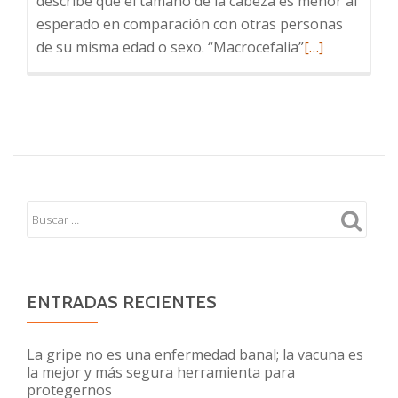
describe que el tamaño de la cabeza es menor al
esperado en comparación con otras personas
Leer
de su misma edad o sexo. “Macrocefalia”
[…]
más
sobre
Microcefalia
–
Infección
por
virus
Zika
ENTRADAS RECIENTES
La gripe no es una enfermedad banal; la vacuna es
la mejor y más segura herramienta para
protegernos