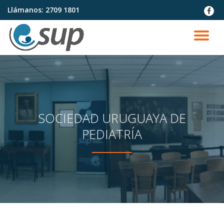
Llámanos:
2709 1801
fa-
faceb
Saltar
contenido
CA
NA
SOCIEDAD URUGUAYA DE
PEDIATRÍA