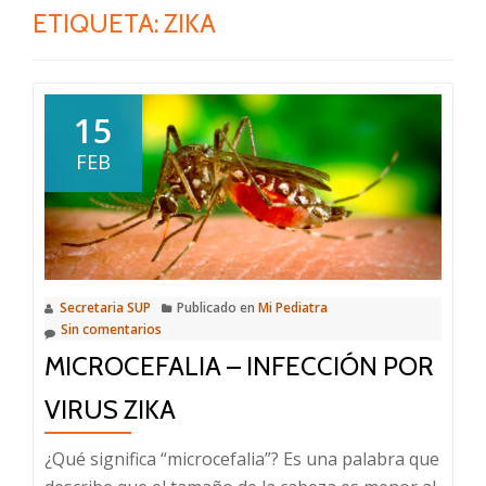
ETIQUETA:
ZIKA
15
FEB
Secretaria SUP
Publicado en
Mi Pediatra
Sin comentarios
MICROCEFALIA – INFECCIÓN POR
VIRUS ZIKA
¿Qué significa “microcefalia”? Es una palabra que