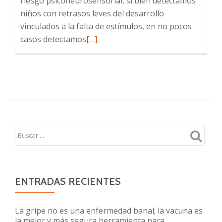
riesgo psiconeurosensorial, si bien detectamos
niños con retrasos leves del desarrollo
vinculados a la falta de estímulos, en no pocos
Leer
casos detectamos
[…]
más
sobre
Regulación
de
estímulos
y
neurodesarrollo
ENTRADAS RECIENTES
La gripe no es una enfermedad banal; la vacuna es
la mejor y más segura herramienta para