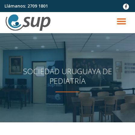
Llámanos:
2709 1801
fa-
faceb
Saltar
contenido
CA
NA
SOCIEDAD URUGUAYA DE
PEDIATRÍA