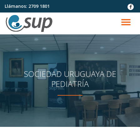
Llámanos:
2709 1801
fa-
faceb
Saltar
contenido
CA
NA
SOCIEDAD URUGUAYA DE
PEDIATRÍA