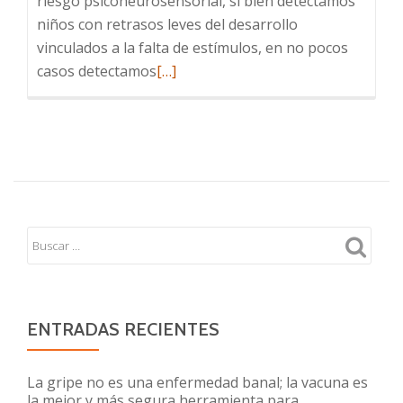
riesgo psiconeurosensorial, si bien detectamos
niños con retrasos leves del desarrollo
vinculados a la falta de estímulos, en no pocos
Leer
casos detectamos
[…]
más
sobre
Regulación
de
estímulos
y
neurodesarrollo
ENTRADAS RECIENTES
La gripe no es una enfermedad banal; la vacuna es
la mejor y más segura herramienta para