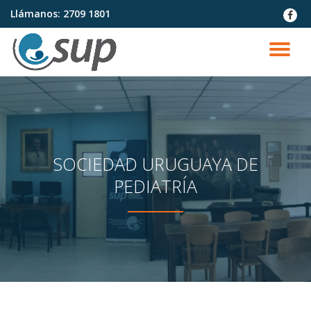
Llámanos:
2709 1801
fa-
faceb
Saltar
contenido
CA
NA
SOCIEDAD URUGUAYA DE
PEDIATRÍA