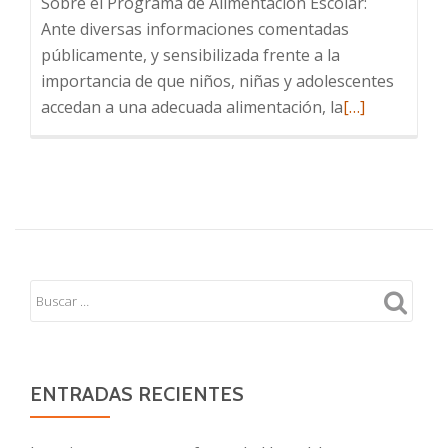
Sobre el Programa de Alimentación Escolar:
Ante diversas informaciones comentadas
públicamente, y sensibilizada frente a la
importancia de que niños, niñas y adolescentes
Leer
accedan a una adecuada alimentación, la
[…]
más
sobre
Programa
de
Alimentación
Escolar
ENTRADAS RECIENTES