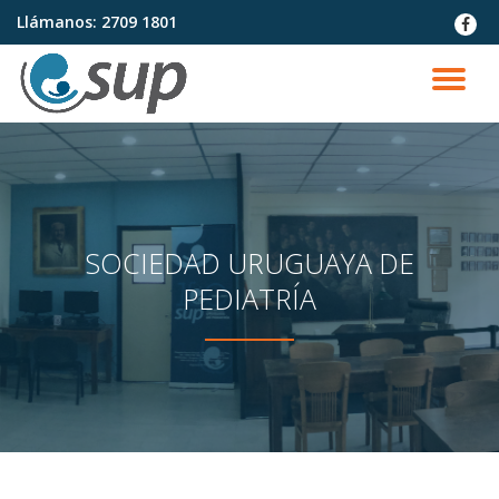
Llámanos:
2709 1801
fa-
faceb
Saltar
contenido
CA
NA
SOCIEDAD URUGUAYA DE
PEDIATRÍA