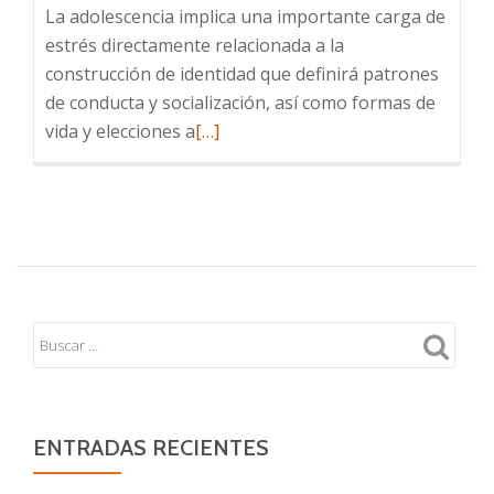
La adolescencia implica una importante carga de
estrés directamente relacionada a la
construcción de identidad que definirá patrones
de conducta y socialización, así como formas de
Leer
vida y elecciones a
[…]
más
sobre
Adolescencia
en
tiempos
de
Covid-
19,
sin
estigmas
ni
ENTRADAS RECIENTES
culpables