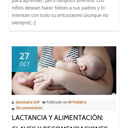
para aprender, pero tampoco premios. Los
niños desean hacer felices a sus padres y lo
intentan con todo su entusiasmo (aunque no
Leer
siempre
[…]
más
sobre
Sobre
las
27
penitencias,
OCT
los
premios
y
la
crianza
Secretaria SUP
Publicado en
Mi Pediatra
Sin comentarios
LACTANCIA Y ALIMENTACIÓN: