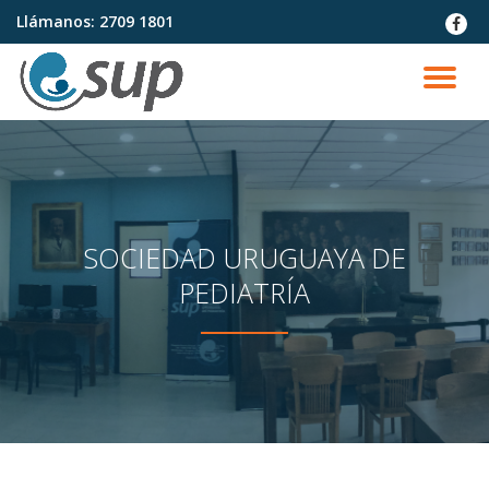
Llámanos:
2709 1801
fa-
faceb
Saltar
contenido
CA
NA
SOCIEDAD URUGUAYA DE
PEDIATRÍA