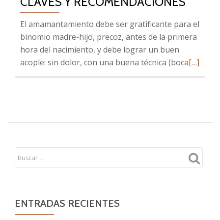
CLAVES Y RECOMENDACIONES
El amamantamiento debe ser gratificante para el
binomio madre-hijo, precoz, antes de la primera
hora del nacimiento, y debe lograr un buen
Leer
acople: sin dolor, con una buena técnica (boca
[…]
más
sobre
Lactanci
y
alimenta
claves
y
recomen
ENTRADAS RECIENTES